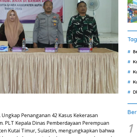
Tag
B
K
K
K
D
Ber
 Ungkap Penanganan 42 Kasus Kekerasan
im. PLT Kepala Dinas Pemberdayaan Perempuan
1
ten Kutai Timur, Sulastin, mengungkapkan bahwa