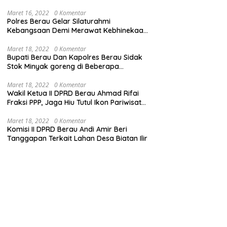
Maret 16, 2022
0 Komentar
Polres Berau Gelar Silaturahmi
Kebangsaan Demi Merawat Kebhinekaan
dan Keutuhan NKRI
Maret 18, 2022
0 Komentar
Bupati Berau Dan Kapolres Berau Sidak
Stok Minyak goreng di Beberapa
Distributor
Maret 18, 2022
0 Komentar
Wakil Ketua II DPRD Berau Ahmad Rifai
Fraksi PPP, Jaga Hiu Tutul Ikon Pariwisata
Talisayan
Maret 18, 2022
0 Komentar
Komisi II DPRD Berau Andi Amir Beri
Tanggapan Terkait Lahan Desa Biatan Ilir