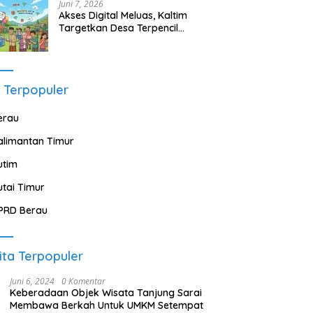
Juni 7, 2026
Akses Digital Meluas, Kaltim
Targetkan Desa Terpencil
Segera Nikmati Listrik dan
Internet
 Terpopuler
erau
alimantan Timur
utim
utai Timur
PRD Berau
ita Terpopuler
Juni 6, 2024
0 Komentar
Keberadaan Objek Wisata Tanjung Sarai
Membawa Berkah Untuk UMKM Setempat