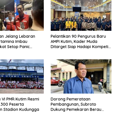
an Jelang Lebaran
Pelantikan 90 Pengurus Baru
rtamina Imbau
AMPI Kutim, Kader Muda
at Setop Panic
Ditarget Siap Hadapi Kompetisi
BBM
Politik 2029
 VI PMR Kutim Resmi
Dorong Pemerataan
1.300 Peserta
Pembangunan, Subroto
n Stadion Kudungga
Dukung Pemekaran Berau
Pesisir Selatan