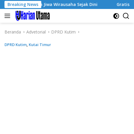
Langsung
mbuhkan Jiwa Wirausaha Sejak Dini
Breaking News
GratisPol Sukses J
ke
konten
Beranda
Advetorial
DPRD Kutim
DPRD Kutim
,
Kutai Timur