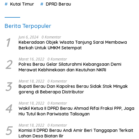
Kutai Timur
DPRD Berau
Berita Terpopuler
1
Juni 6, 2024
0 Komentar
Keberadaan Objek Wisata Tanjung Sarai Membawa
Berkah Untuk UMKM Setempat
2
Maret 16, 2022
0 Komentar
Polres Berau Gelar Silaturahmi Kebangsaan Demi
Merawat Kebhinekaan dan Keutuhan NKRI
3
Maret 18, 2022
0 Komentar
Bupati Berau Dan Kapolres Berau Sidak Stok Minyak
goreng di Beberapa Distributor
4
Maret 18, 2022
0 Komentar
Wakil Ketua II DPRD Berau Ahmad Rifai Fraksi PPP, Jaga
Hiu Tutul Ikon Pariwisata Talisayan
5
Maret 18, 2022
0 Komentar
Komisi II DPRD Berau Andi Amir Beri Tanggapan Terkait
Lahan Desa Biatan Ilir