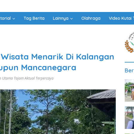
torial
Tag Berita
Lainnya
Olahraga
Video Kutai 
i Wisata Menarik Di Kalangan
aupun Mancanegara
Ber
n Utama Tajam Aktual Terpercaya