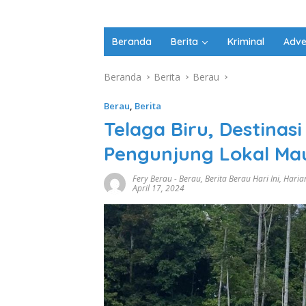
Beranda
Berita
Kriminal
Adve
Beranda
Berita
Berau
Berau
,
Berita
Telaga Biru, Destinas
Pengunjung Lokal M
Fery Berau
-
Berau
,
Berita Berau Hari Ini
,
Haria
April 17, 2024