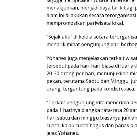
Ia juga mengatakan wisata ini terkena
menakjubkan, menjadi daya tarik bagi 
alam ini dilakukan secara terorganis
mempromosikan pariwisata lokal.
“Sejak aktif di kelola secara terorgani
menarik minat pengunjung dari berbaga
Yohanes juga menjelaskan terkait wis
tersebut pada hari-hari biasa di luar 
20-30 orang per hari, menunjukkan mina
pekan, terutama Sabtu dan Minggu, ju
orang, tergantung pada kondisi cuaca.
“Terkait pengunjung kita menerima pen
pada 1 harinya diangka rata-rata 20 s
hari sabtu dan minggu biasanya jumla
cuaca, kalau cuaca bagus dan panas bia
jelas Yohanes.