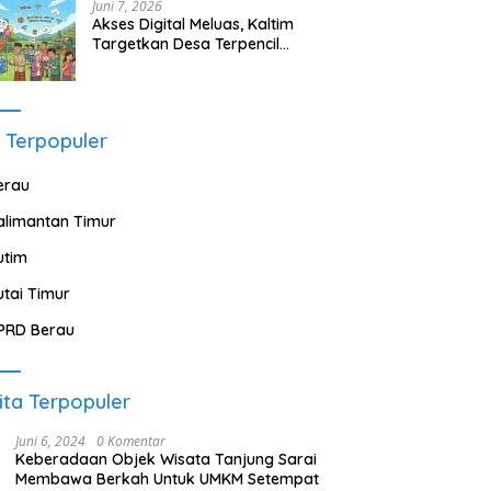
Juni 7, 2026
Akses Digital Meluas, Kaltim
Targetkan Desa Terpencil
Segera Nikmati Listrik dan
Internet
 Terpopuler
erau
alimantan Timur
utim
utai Timur
PRD Berau
ita Terpopuler
Juni 6, 2024
0 Komentar
Keberadaan Objek Wisata Tanjung Sarai
Membawa Berkah Untuk UMKM Setempat