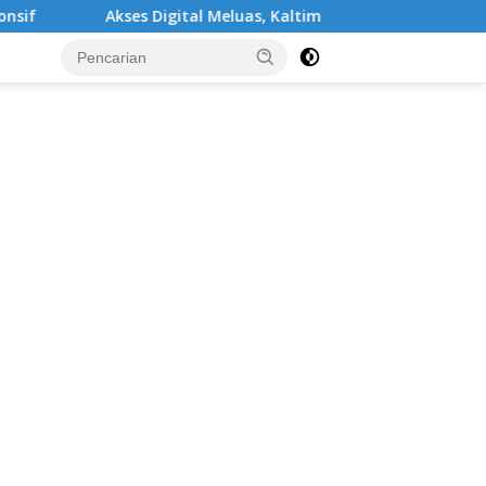
ital Meluas, Kaltim Targetkan Desa Terpencil Segera Nikmati Li