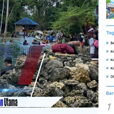
Tag
B
K
K
K
D
Ber
1