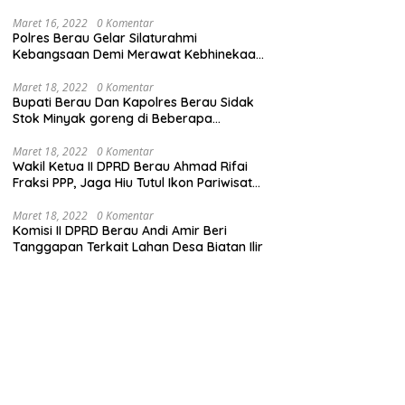
Maret 16, 2022
0 Komentar
Polres Berau Gelar Silaturahmi
Kebangsaan Demi Merawat Kebhinekaan
dan Keutuhan NKRI
Maret 18, 2022
0 Komentar
Bupati Berau Dan Kapolres Berau Sidak
Stok Minyak goreng di Beberapa
Distributor
Maret 18, 2022
0 Komentar
Wakil Ketua II DPRD Berau Ahmad Rifai
Fraksi PPP, Jaga Hiu Tutul Ikon Pariwisata
Talisayan
Maret 18, 2022
0 Komentar
Komisi II DPRD Berau Andi Amir Beri
Tanggapan Terkait Lahan Desa Biatan Ilir