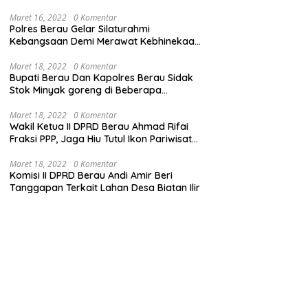
Maret 16, 2022
0 Komentar
Polres Berau Gelar Silaturahmi
Kebangsaan Demi Merawat Kebhinekaan
dan Keutuhan NKRI
Maret 18, 2022
0 Komentar
Bupati Berau Dan Kapolres Berau Sidak
Stok Minyak goreng di Beberapa
Distributor
Maret 18, 2022
0 Komentar
Wakil Ketua II DPRD Berau Ahmad Rifai
Fraksi PPP, Jaga Hiu Tutul Ikon Pariwisata
Talisayan
Maret 18, 2022
0 Komentar
Komisi II DPRD Berau Andi Amir Beri
Tanggapan Terkait Lahan Desa Biatan Ilir