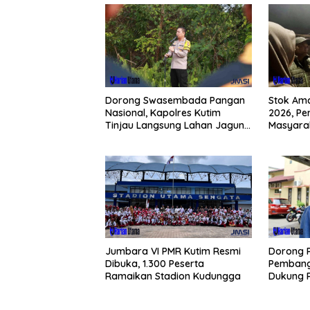
Dorong Swasembada Pangan
Stok Am
Nasional, Kapolres Kutim
2026, Pe
Tinjau Langsung Lahan Jagung
Masyarak
di PIT KPC
Buying 
Jumbara VI PMR Kutim Resmi
Dorong 
Dibuka, 1.300 Peserta
Pembang
Ramaikan Stadion Kudungga
Dukung 
Pesisir S