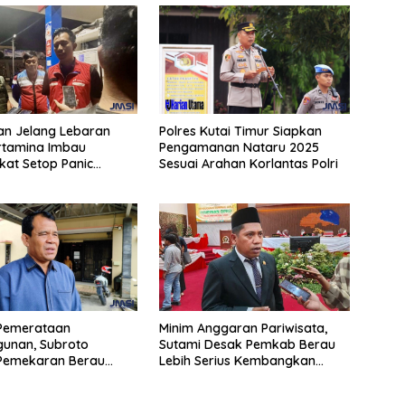
an Jelang Lebaran
Polres Kutai Timur Siapkan
rtamina Imbau
Pengamanan Nataru 2025
at Setop Panic
Sesuai Arahan Korlantas Polri
BBM
Pemerataan
Minim Anggaran Pariwisata,
unan, Subroto
Sutami Desak Pemkab Berau
Pemekaran Berau
Lebih Serius Kembangkan
elatan
Potensi Wisata