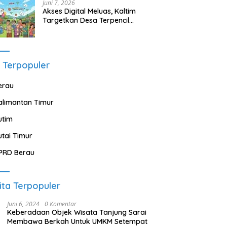
Juni 7, 2026
Akses Digital Meluas, Kaltim
Targetkan Desa Terpencil
Segera Nikmati Listrik dan
Internet
 Terpopuler
erau
alimantan Timur
utim
utai Timur
PRD Berau
ita Terpopuler
Juni 6, 2024
0 Komentar
Keberadaan Objek Wisata Tanjung Sarai
Membawa Berkah Untuk UMKM Setempat