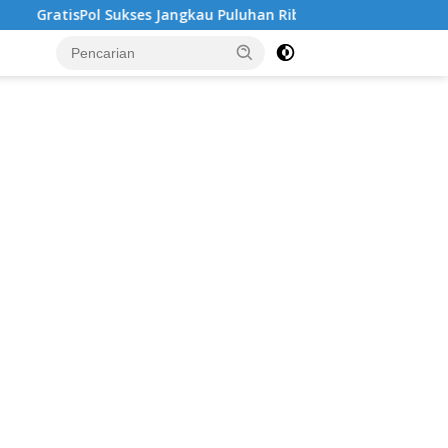
 Jangkau Puluhan Ribu Mahasiswa, Kampus Diminta Lebih Respo