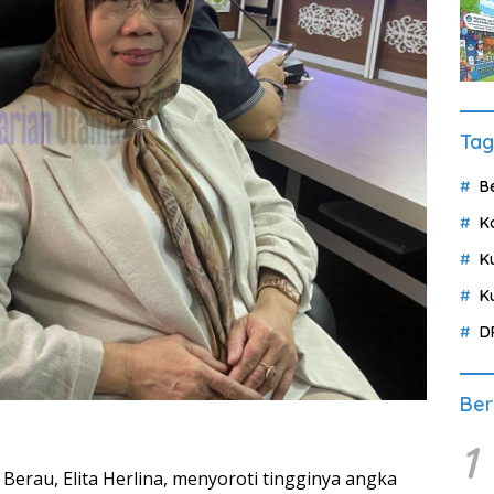
Tag
B
K
K
K
D
Ber
1
rau, Elita Herlina, menyoroti tingginya angka