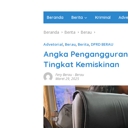
Beranda
Berita
Kriminal
Adve
Beranda
Berita
Berau
Advetorial
,
Berau
,
Berita
,
DPRD BERAU
Angka Pengangguran Ti
Tingkat Kemiskinan
Fery Berau
-
Berau
Maret 29, 2025