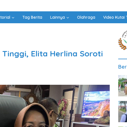
torial
Tag Berita
Lainnya
Olahraga
Video Kutai 
nggi, Elita Herlina Soroti
Ber