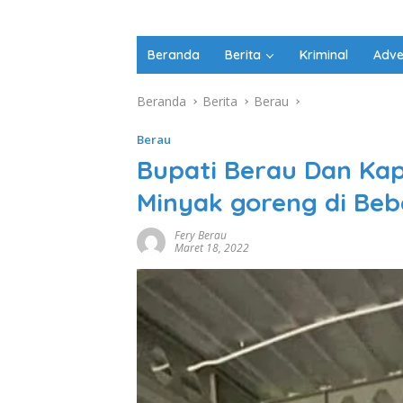
Beranda
Berita
Kriminal
Adve
Beranda
Berita
Berau
Berau
Bupati Berau Dan Kap
Minyak goreng di Beb
Fery Berau
Maret 18, 2022