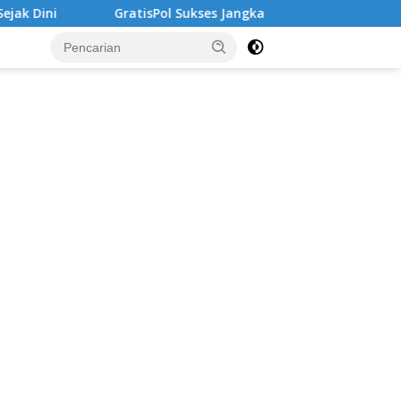
ol Sukses Jangkau Puluhan Ribu Mahasiswa, Kampus Diminta Le