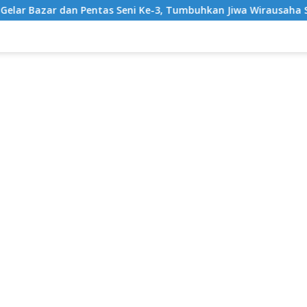
eni Ke-3, Tumbuhkan Jiwa Wirausaha Sejak Dini
GratisP