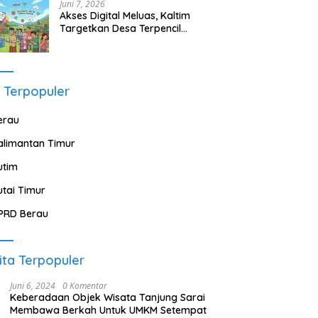
Juni 7, 2026
Akses Digital Meluas, Kaltim
Targetkan Desa Terpencil
Segera Nikmati Listrik dan
Internet
 Terpopuler
erau
alimantan Timur
utim
utai Timur
PRD Berau
ita Terpopuler
Juni 6, 2024
0 Komentar
Keberadaan Objek Wisata Tanjung Sarai
Membawa Berkah Untuk UMKM Setempat