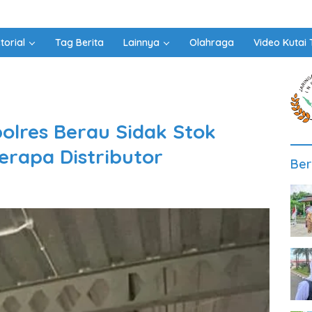
torial
Tag Berita
Lainnya
Olahraga
Video Kutai 
olres Berau Sidak Stok
erapa Distributor
Ber