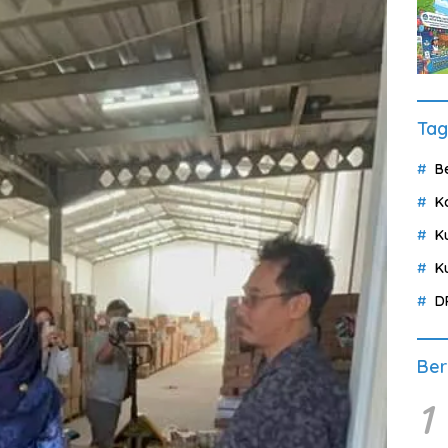
Tag
B
K
K
K
D
Ber
1