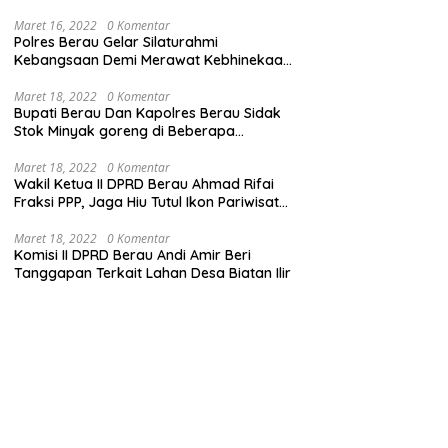
Maret 16, 2022
0 Komentar
Polres Berau Gelar Silaturahmi
Kebangsaan Demi Merawat Kebhinekaan
dan Keutuhan NKRI
Maret 18, 2022
0 Komentar
Bupati Berau Dan Kapolres Berau Sidak
Stok Minyak goreng di Beberapa
Distributor
Maret 18, 2022
0 Komentar
Wakil Ketua II DPRD Berau Ahmad Rifai
Fraksi PPP, Jaga Hiu Tutul Ikon Pariwisata
Talisayan
Maret 18, 2022
0 Komentar
Komisi II DPRD Berau Andi Amir Beri
Tanggapan Terkait Lahan Desa Biatan Ilir