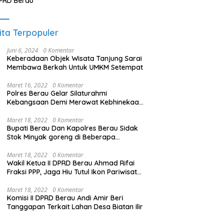
PRD Berau
ita Terpopuler
Juni 6, 2024
0 Komentar
Keberadaan Objek Wisata Tanjung Sarai
Membawa Berkah Untuk UMKM Setempat
Maret 16, 2022
0 Komentar
Polres Berau Gelar Silaturahmi
Kebangsaan Demi Merawat Kebhinekaan
dan Keutuhan NKRI
Maret 18, 2022
0 Komentar
Bupati Berau Dan Kapolres Berau Sidak
Stok Minyak goreng di Beberapa
Distributor
Maret 18, 2022
0 Komentar
Wakil Ketua II DPRD Berau Ahmad Rifai
Fraksi PPP, Jaga Hiu Tutul Ikon Pariwisata
Talisayan
Maret 18, 2022
0 Komentar
Komisi II DPRD Berau Andi Amir Beri
Tanggapan Terkait Lahan Desa Biatan Ilir