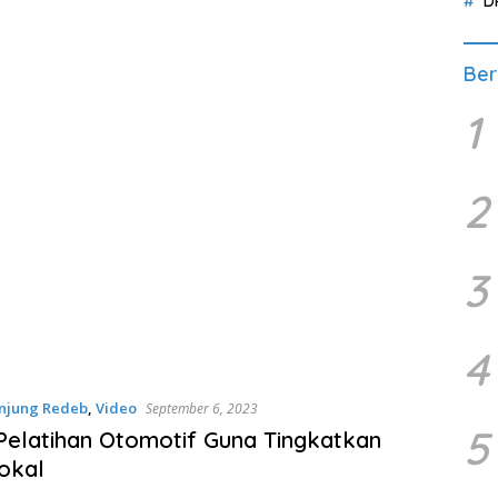
D
Ber
1
2
3
4
njung Redeb
,
Video
September 6, 2023
5
Pelatihan Otomotif Guna Tingkatkan
okal