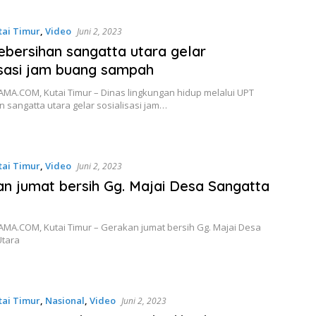
tai Timur
,
Video
Juni 2, 2023
bersihan sangatta utara gelar
isasi jam buang sampah
MA.COM, Kutai Timur – Dinas lingkungan hidup melalui UPT
 sangatta utara gelar sosialisasi jam…
tai Timur
,
Video
Juni 2, 2023
n jumat bersih Gg. Majai Desa Sangatta
MA.COM, Kutai Timur – Gerakan jumat bersih Gg. Majai Desa
Utara
tai Timur
,
Nasional
,
Video
Juni 2, 2023