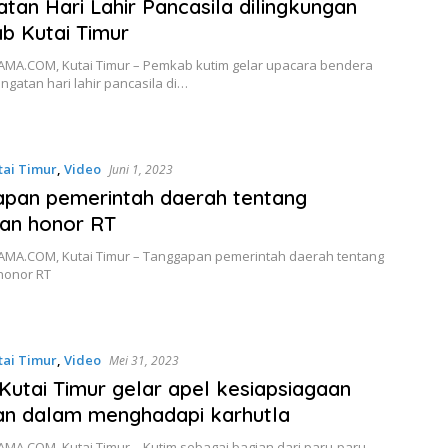
atan Hari Lahir Pancasila dilingkungan
b Kutai Timur
MA.COM, Kutai Timur – Pemkab kutim gelar upacara bendera
ngatan hari lahir pancasila di…
tai Timur
,
Video
Juni 1, 2023
pan pemerintah daerah tentang
an honor RT
MA.COM, Kutai Timur – Tanggapan pemerintah daerah tentang
honor RT
tai Timur
,
Video
Mei 31, 2023
utai Timur gelar apel kesiapsiagaan
an dalam menghadapi karhutla
MA.COM, Kutai Timur – Kutim sebagai bagian dari paru-paru