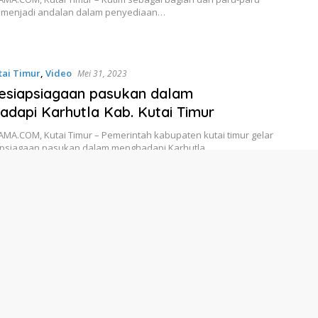
 menjadi andalan dalam penyediaan…
tai Timur
,
Video
Mei 31, 2023
esiapsiagaan pasukan dalam
dapi Karhutla Kab. Kutai Timur
MA.COM, Kutai Timur – Pemerintah kabupaten kutai timur gelar
apsiagaan pasukan dalam menghadapi Karhutla…
tai Timur
,
Video
Mei 28, 2023
Lingkungan Hidup melakukan kegiatan
bersih di Jl. APT. Pranoto
MA.COM, Kutai Timur – Dinas Lingkungan Hidup melalui UPT.
n Sangatta Utara melakukan kegiatan sabtu…