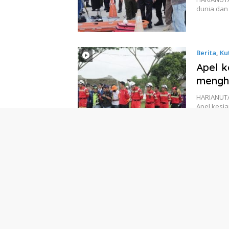
dunia dan
Berita
,
Ku
Apel k
mengha
HARIANUTA
Apel kesi
Berita
,
Ku
Dinas 
sabtu 
HARIANUTA
Kebersiha