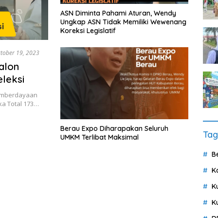
ASN Diminta Pahami Aturan, Wendy
Ungkap ASN Tidak Memiliki Wewenang
Koreksi Legislatif
tober 19, 2023
alon
leksi
Pemberdayaan
a Total 173…
Berau Expo Diharapakan Seluruh
Tag
UMKM Terlibat Maksimal
B
K
K
K