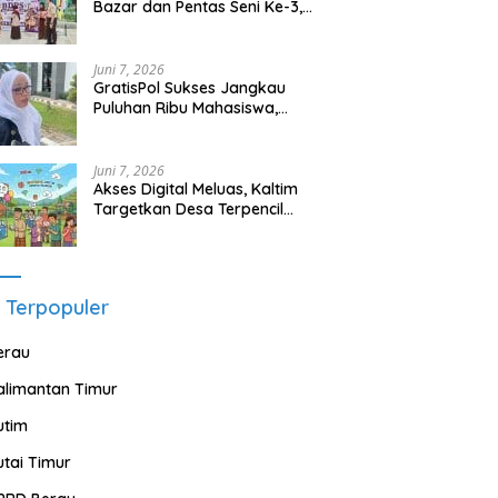
Bazar dan Pentas Seni Ke-3,
Tumbuhkan Jiwa Wirausaha
Sejak Dini
Juni 7, 2026
GratisPol Sukses Jangkau
Puluhan Ribu Mahasiswa,
Kampus Diminta Lebih
Responsif
Juni 7, 2026
Akses Digital Meluas, Kaltim
Targetkan Desa Terpencil
Segera Nikmati Listrik dan
Internet
 Terpopuler
erau
alimantan Timur
utim
utai Timur