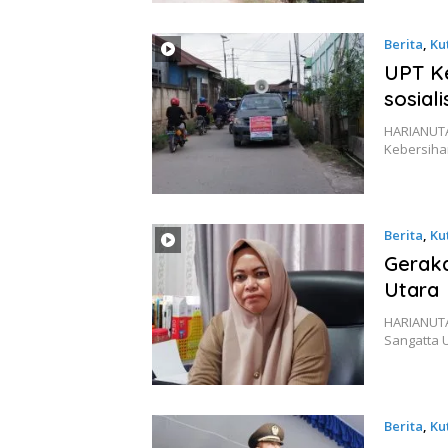
Berita
,
Ku
UPT Ke
sosial
HARIANUTA
Kebersihan
Berita
,
Ku
Geraka
Utara
HARIANUTA
Sangatta 
Berita
,
Ku