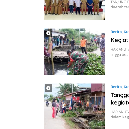
TANJUNG R
daerah te
Berita
,
Ku
Kegiat
HARIANUTA
lingga be
Berita
,
Ku
Tangg
kegiat
HARIANUTA
dalam kegi