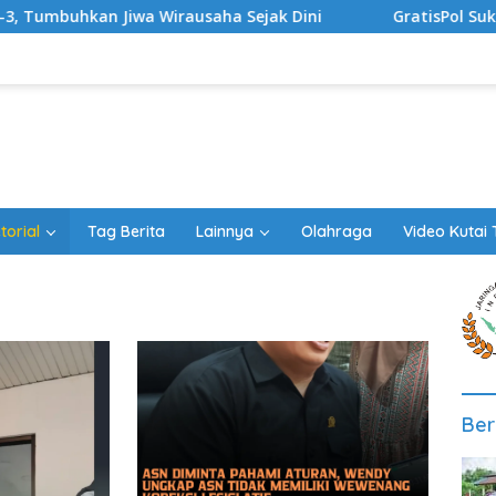
a Wirausaha Sejak Dini
GratisPol Sukses Jangkau Pulu
torial
Tag Berita
Lainnya
Olahraga
Video Kutai 
Ber