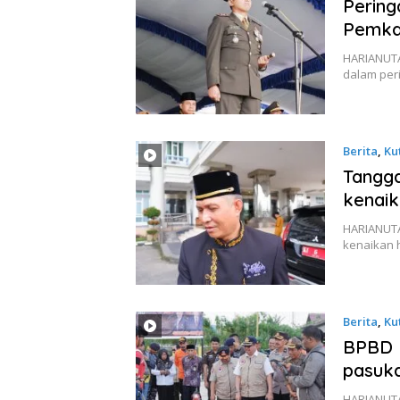
Pering
Pemka
HARIANUTA
dalam peri
Berita
,
Ku
Tangga
kenaik
HARIANUTA
kenaikan 
Berita
,
Ku
BPBD K
pasuk
HARIANUTA