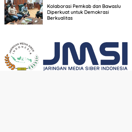
Kolaborasi Pemkab dan Bawaslu
Diperkuat untuk Demokrasi
Berkualitas
Berita Terbaru
Juni 8, 2026
SMPN 4 Sangkulirang Gelar Bazar dan
Pentas Seni Ke-3, Tumbuhkan Jiwa
Wirausaha Sejak Dini
Juni 7, 2026
GratisPol Sukses Jangkau Puluhan Ribu