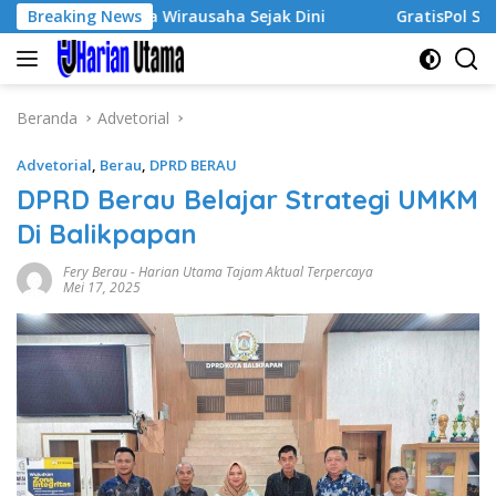
Langsung
kan Jiwa Wirausaha Sejak Dini
Breaking News
GratisPol Sukses Jangk
ke
konten
Beranda
Advetorial
Advetorial
,
Berau
,
DPRD BERAU
DPRD Berau Belajar Strategi UMKM
Di Balikpapan
Fery Berau
-
Harian Utama Tajam Aktual Terpercaya
Mei 17, 2025