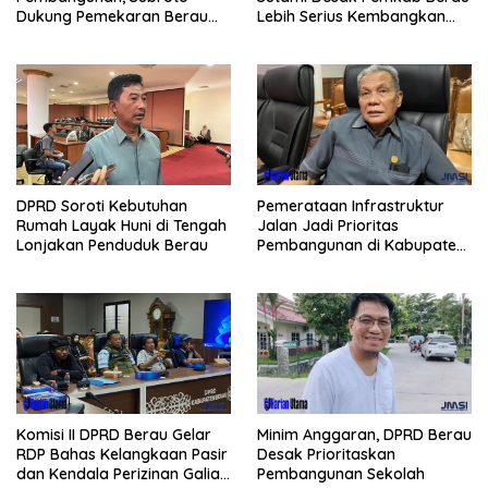
Lebih Serius Kembangkan
Dukung Pemekaran Berau
Potensi Wisata
Pesisir Selatan
Pemerataan Infrastruktur
DPRD Soroti Kebutuhan
Jalan Jadi Prioritas
Rumah Layak Huni di Tengah
Pembangunan di Kabupaten
Lonjakan Penduduk Berau
Berau
Komisi II DPRD Berau Gelar
Minim Anggaran, DPRD Berau
RDP Bahas Kelangkaan Pasir
Desak Prioritaskan
dan Kendala Perizinan Galian
Pembangunan Sekolah