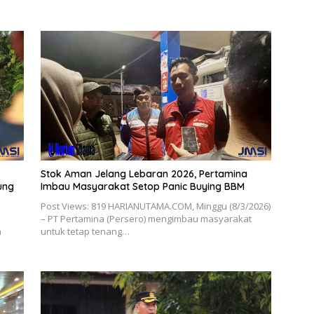
Stok Aman Jelang Lebaran 2026, Pertamina
ung
Imbau Masyarakat Setop Panic Buying BBM
Post Views: 819 HARIANUTAMA.COM, Minggu (8/3/2026)
–
– PT Pertamina (Persero) mengimbau masyarakat
a
untuk tetap tenang…