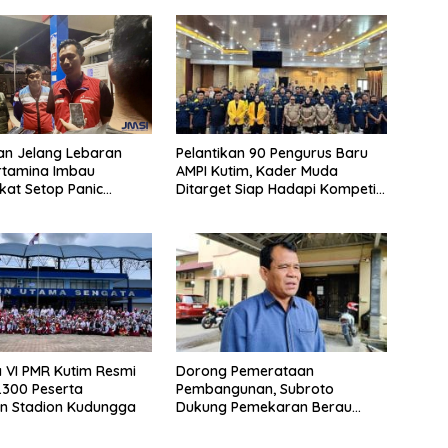
an Jelang Lebaran
Pelantikan 90 Pengurus Baru
rtamina Imbau
AMPI Kutim, Kader Muda
at Setop Panic
Ditarget Siap Hadapi Kompetisi
BBM
Politik 2029
 VI PMR Kutim Resmi
Dorong Pemerataan
1.300 Peserta
Pembangunan, Subroto
n Stadion Kudungga
Dukung Pemekaran Berau
Pesisir Selatan