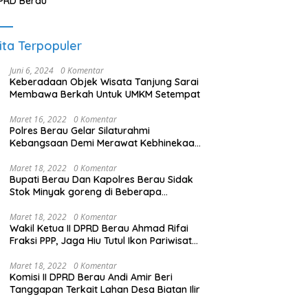
PRD Berau
ita Terpopuler
Juni 6, 2024
0 Komentar
Keberadaan Objek Wisata Tanjung Sarai
Membawa Berkah Untuk UMKM Setempat
Maret 16, 2022
0 Komentar
Polres Berau Gelar Silaturahmi
Kebangsaan Demi Merawat Kebhinekaan
dan Keutuhan NKRI
Maret 18, 2022
0 Komentar
Bupati Berau Dan Kapolres Berau Sidak
Stok Minyak goreng di Beberapa
Distributor
Maret 18, 2022
0 Komentar
Wakil Ketua II DPRD Berau Ahmad Rifai
Fraksi PPP, Jaga Hiu Tutul Ikon Pariwisata
Talisayan
Maret 18, 2022
0 Komentar
Komisi II DPRD Berau Andi Amir Beri
Tanggapan Terkait Lahan Desa Biatan Ilir