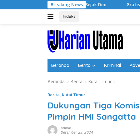
Langsung
 Jiwa Wirausaha Sejak Dini
Breaking News
GratisPol Sukses Jangkau P
ke
konten
Indeks
Beranda
Berita
Kriminal
Adve
Beranda
Berita
Kutai Timur
Berita
,
Kutai Timur
Dukungan Tiga Komisa
Pimpin HMI Sangatta
Admin
Desember 29, 2024