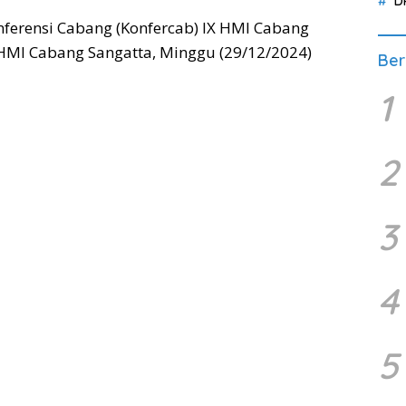
D
nferensi Cabang (Konfercab) IX HMI Cabang
t HMI Cabang Sangatta, Minggu (29/12/2024)
Ber
1
2
3
4
5