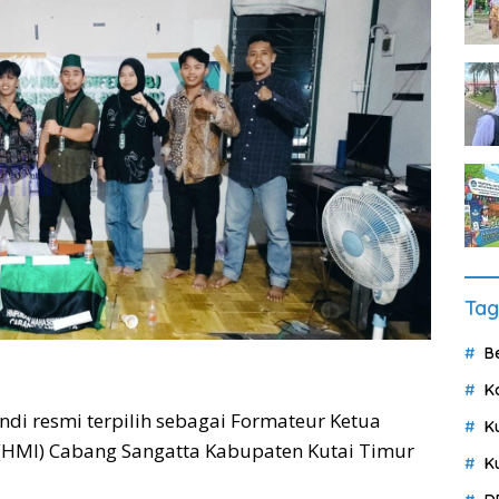
Tag
B
K
ndi resmi terpilih sebagai Formateur Ketua
K
MI) Cabang Sangatta Kabupaten Kutai Timur
K