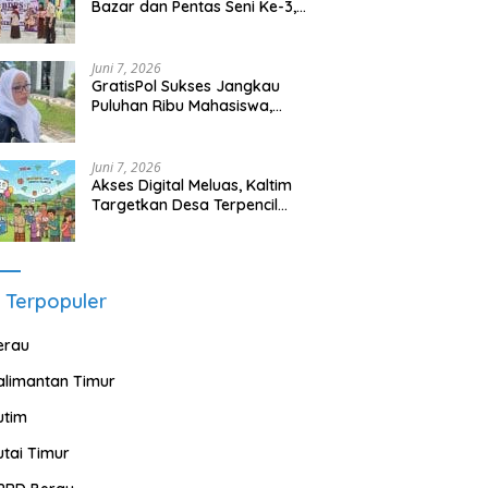
Bazar dan Pentas Seni Ke-3,
Tumbuhkan Jiwa Wirausaha
Sejak Dini
Juni 7, 2026
GratisPol Sukses Jangkau
Puluhan Ribu Mahasiswa,
Kampus Diminta Lebih
Responsif
Juni 7, 2026
Akses Digital Meluas, Kaltim
Targetkan Desa Terpencil
Segera Nikmati Listrik dan
Internet
 Terpopuler
erau
alimantan Timur
utim
utai Timur