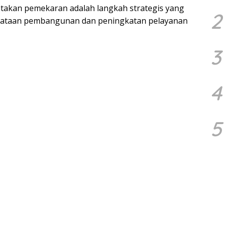
yatakan pemekaran adalah langkah strategis yang
2
merataan pembangunan dan peningkatan pelayanan
3
4
5