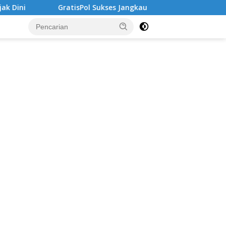
isPol Sukses Jangkau Puluhan Ribu Mahasiswa, Kampus Diminta