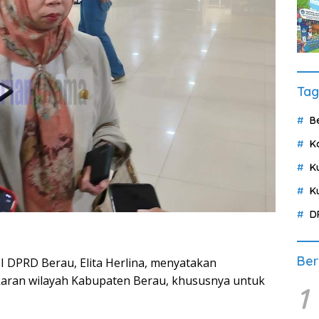
Tag
B
K
K
K
D
Ber
DPRD Berau, Elita Herlina, menyatakan
ran wilayah Kabupaten Berau, khususnya untuk
1