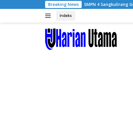
Langsung
SMPN 4 Sangkulirang Gelar Bazar dan Penta
Breaking News
ke
konten
Indeks