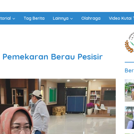
torial
Tag Berita
Lainnya
Olahraga
Video Kutai 
 Pemekaran Berau Pesisir
Ber