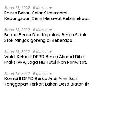
Maret 16, 2022
0 Komentar
Polres Berau Gelar Silaturahmi
Kebangsaan Demi Merawat Kebhinekaan
dan Keutuhan NKRI
Maret 18, 2022
0 Komentar
Bupati Berau Dan Kapolres Berau Sidak
Stok Minyak goreng di Beberapa
Distributor
Maret 18, 2022
0 Komentar
Wakil Ketua II DPRD Berau Ahmad Rifai
Fraksi PPP, Jaga Hiu Tutul Ikon Pariwisata
Talisayan
Maret 18, 2022
0 Komentar
Komisi II DPRD Berau Andi Amir Beri
Tanggapan Terkait Lahan Desa Biatan Ilir