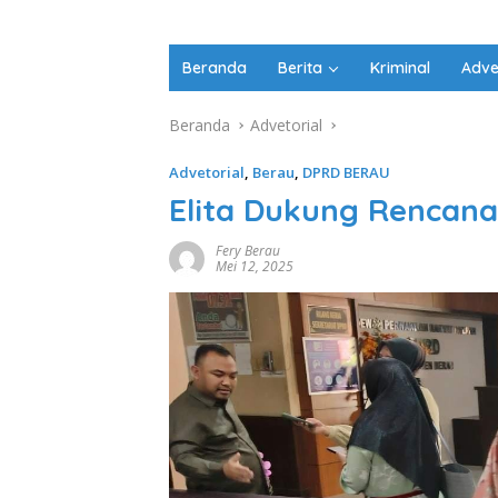
Beranda
Berita
Kriminal
Adve
Beranda
Advetorial
Advetorial
,
Berau
,
DPRD BERAU
Elita Dukung Rencana
Fery Berau
Mei 12, 2025