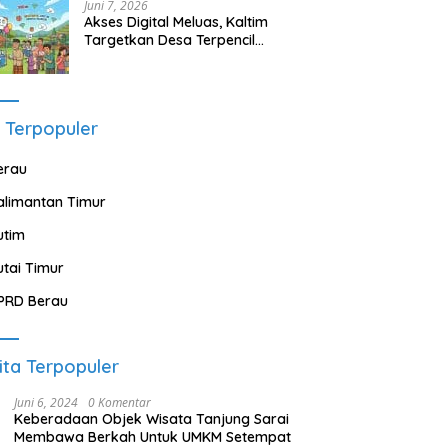
Juni 7, 2026
Akses Digital Meluas, Kaltim
Targetkan Desa Terpencil
Segera Nikmati Listrik dan
Internet
 Terpopuler
erau
alimantan Timur
utim
utai Timur
PRD Berau
ita Terpopuler
Juni 6, 2024
0 Komentar
Keberadaan Objek Wisata Tanjung Sarai
Membawa Berkah Untuk UMKM Setempat