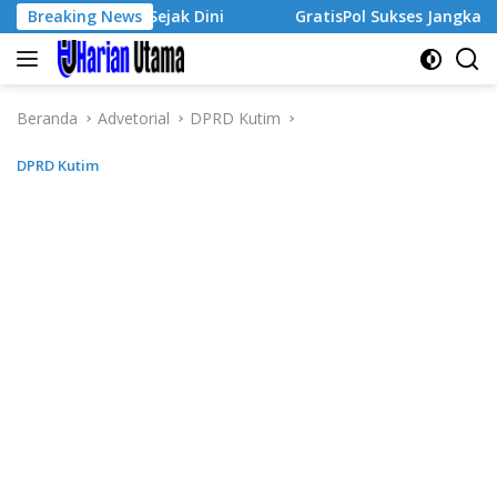
Langsung
ausaha Sejak Dini
Breaking News
GratisPol Sukses Jangkau Puluhan R
ke
konten
Beranda
Advetorial
DPRD Kutim
DPRD Kutim