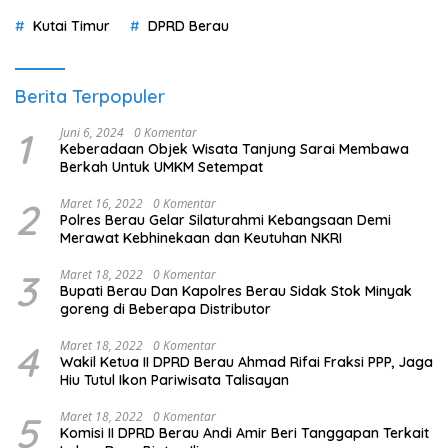
Kutai Timur
DPRD Berau
Berita Terpopuler
1
Juni 6, 2024
0 Komentar
Keberadaan Objek Wisata Tanjung Sarai Membawa
Berkah Untuk UMKM Setempat
2
Maret 16, 2022
0 Komentar
Polres Berau Gelar Silaturahmi Kebangsaan Demi
Merawat Kebhinekaan dan Keutuhan NKRI
3
Maret 18, 2022
0 Komentar
Bupati Berau Dan Kapolres Berau Sidak Stok Minyak
goreng di Beberapa Distributor
4
Maret 18, 2022
0 Komentar
Wakil Ketua II DPRD Berau Ahmad Rifai Fraksi PPP, Jaga
Hiu Tutul Ikon Pariwisata Talisayan
5
Maret 18, 2022
0 Komentar
Komisi II DPRD Berau Andi Amir Beri Tanggapan Terkait