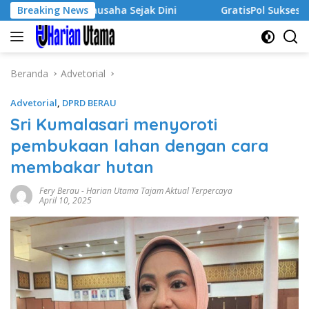
Langsung
iwa Wirausaha Sejak Dini
Breaking News
GratisPol Sukses Jangkau Pu
ke
konten
Beranda
Advetorial
Advetorial
,
DPRD BERAU
Sri Kumalasari menyoroti
pembukaan lahan dengan cara
membakar hutan
Fery Berau
-
Harian Utama Tajam Aktual Terpercaya
April 10, 2025