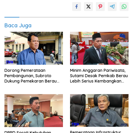
Baca Juga
Dorong Pemerataan
Minim Anggaran Pariwisata,
Pembangunan, Subroto
Sutami Desak Pemkab Berau
Dukung Pemekaran Berau
Lebih Serius Kembangkan
Pesisir Selatan
Potensi Wisata
Pemerataan Infrastruktur
DPRD Soroti Kebutuhan