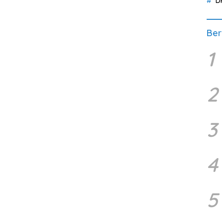
D
Ber
1
2
3
4
5