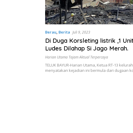
Berau
,
Berita
Juli 9, 2023
Di Duga Korsleting listrik ,1 U
Ludes Dilahap Si Jago Merah.
Harian Utama Tajam Aktual Terpercaya
TELUK BAYUR-Harian Utama, Ketua RT-13 kelurah
menyatakan kejadian ini bermula dari dugaan k