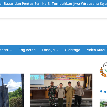
 dan Pentas Seni Ke-3, Tumbuhkan Jiwa Wirausaha Sejak Dini
torial
Tag Berita
Lainnya
Olahraga
Video Kutai 
Ber