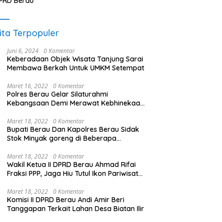
PRD Berau
ita Terpopuler
Juni 6, 2024
0 Komentar
Keberadaan Objek Wisata Tanjung Sarai
Membawa Berkah Untuk UMKM Setempat
Maret 16, 2022
0 Komentar
Polres Berau Gelar Silaturahmi
Kebangsaan Demi Merawat Kebhinekaan
dan Keutuhan NKRI
Maret 18, 2022
0 Komentar
Bupati Berau Dan Kapolres Berau Sidak
Stok Minyak goreng di Beberapa
Distributor
Maret 18, 2022
0 Komentar
Wakil Ketua II DPRD Berau Ahmad Rifai
Fraksi PPP, Jaga Hiu Tutul Ikon Pariwisata
Talisayan
Maret 18, 2022
0 Komentar
Komisi II DPRD Berau Andi Amir Beri
Tanggapan Terkait Lahan Desa Biatan Ilir