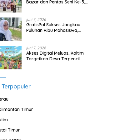
Bazar dan Pentas Seni Ke-3,
Tumbuhkan Jiwa Wirausaha
Sejak Dini
Juni 7, 2026
GratisPol Sukses Jangkau
Puluhan Ribu Mahasiswa,
Kampus Diminta Lebih
Responsif
Juni 7, 2026
Akses Digital Meluas, Kaltim
Targetkan Desa Terpencil
Segera Nikmati Listrik dan
Internet
 Terpopuler
erau
alimantan Timur
utim
utai Timur