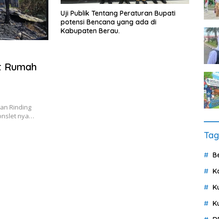
Uji Publik Tentang Peraturan Bupati
potensi Bencana yang ada di
Kabupaten Berau.
nit Rumah
an Rinding
onslet nya…
Tag
B
K
K
K