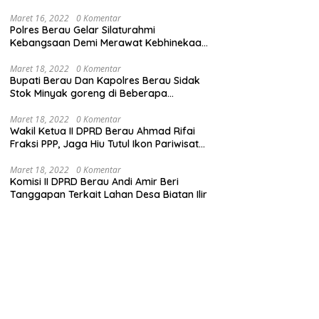
Maret 16, 2022
0 Komentar
Polres Berau Gelar Silaturahmi
Kebangsaan Demi Merawat Kebhinekaan
dan Keutuhan NKRI
Maret 18, 2022
0 Komentar
Bupati Berau Dan Kapolres Berau Sidak
Stok Minyak goreng di Beberapa
Distributor
Maret 18, 2022
0 Komentar
Wakil Ketua II DPRD Berau Ahmad Rifai
Fraksi PPP, Jaga Hiu Tutul Ikon Pariwisata
Talisayan
Maret 18, 2022
0 Komentar
Komisi II DPRD Berau Andi Amir Beri
Tanggapan Terkait Lahan Desa Biatan Ilir