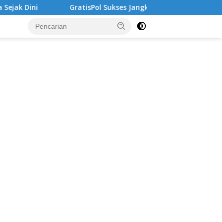
atisPol Sukses Jangkau Puluhan Ribu Mahasiswa, Kampus Dimin