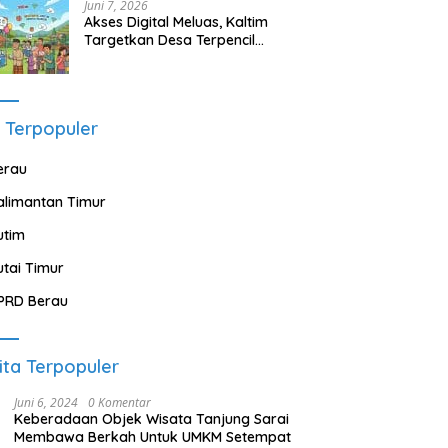
Juni 7, 2026
Akses Digital Meluas, Kaltim
Targetkan Desa Terpencil
Segera Nikmati Listrik dan
Internet
 Terpopuler
erau
alimantan Timur
utim
utai Timur
PRD Berau
ita Terpopuler
Juni 6, 2024
0 Komentar
Keberadaan Objek Wisata Tanjung Sarai
Membawa Berkah Untuk UMKM Setempat