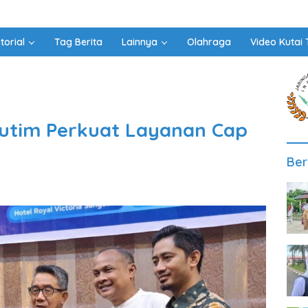
torial
Tag Berita
Lainnya
Olahraga
Video Kutai 
utim Perkuat Layanan Cap
Ber