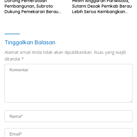
Minim Anggaran Pariwisata,
Dorong Pemerataan
Sutami Desak Pemkab Berau
Pembangunan, Subroto
Lebih Serius Kembangkan
Dukung Pemekaran Berau
Potensi Wisata
Pesisir Selatan
Tinggalkan Balasan
Alamat email Anda tidak akan dipublikasikan.
Ruas yang wajib
ditandai
*