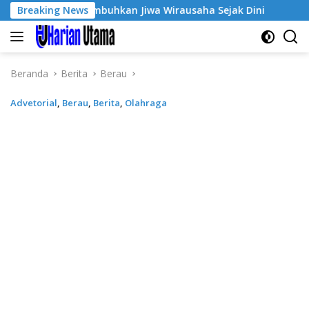
Langsung
e-3, Tumbuhkan Jiwa Wirausaha Sejak Dini
Breaking News
GratisPol S
ke
konten
Beranda
Berita
Berau
Advetorial
,
Berau
,
Berita
,
Olahraga