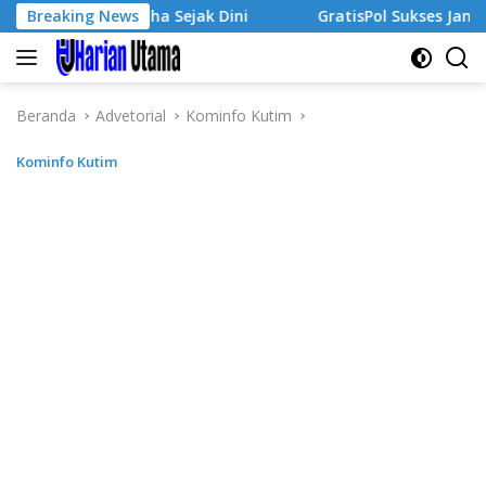
Langsung
Wirausaha Sejak Dini
Breaking News
GratisPol Sukses Jangkau Puluha
ke
konten
Beranda
Advetorial
Kominfo Kutim
Kominfo Kutim