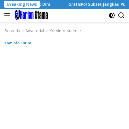
Langsung
ha Sejak Dini
Breaking News
GratisPol Sukses Jangkau Puluhan Ribu 
ke
konten
Beranda
Advetorial
Kominfo Kutim
Kominfo Kutim