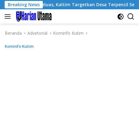
Langsung
igital Meluas, Kaltim Targetkan Desa Terpencil Segera Nikmati 
Breaking News
ke
konten
Beranda
Advetorial
Kominfo Kutim
Kominfo Kutim