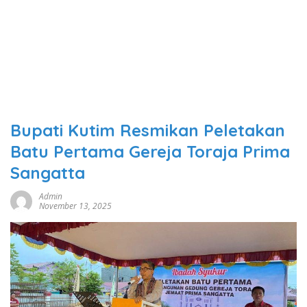
Bupati Kutim Resmikan Peletakan
Batu Pertama Gereja Toraja Prima
Sangatta
Admin
November 13, 2025