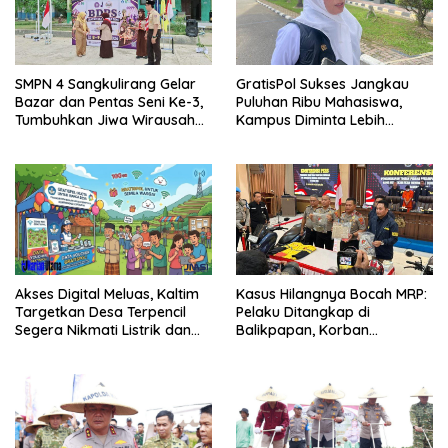
SMPN 4 Sangkulirang Gelar
GratisPol Sukses Jangkau
Bazar dan Pentas Seni Ke-3,
Puluhan Ribu Mahasiswa,
Tumbuhkan Jiwa Wirausaha
Kampus Diminta Lebih
Sejak Dini
Responsif
Kasus Hilangnya Bocah MRP:
Akses Digital Meluas, Kaltim
Pelaku Ditangkap di
Targetkan Desa Terpencil
Balikpapan, Korban
Segera Nikmati Listrik dan
Ditemukan Meninggal
Internet