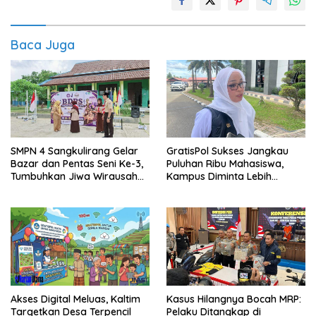
Baca Juga
SMPN 4 Sangkulirang Gelar
GratisPol Sukses Jangkau
Bazar dan Pentas Seni Ke-3,
Puluhan Ribu Mahasiswa,
Tumbuhkan Jiwa Wirausaha
Kampus Diminta Lebih
Sejak Dini
Responsif
Akses Digital Meluas, Kaltim
Kasus Hilangnya Bocah MRP:
Targetkan Desa Terpencil
Pelaku Ditangkap di