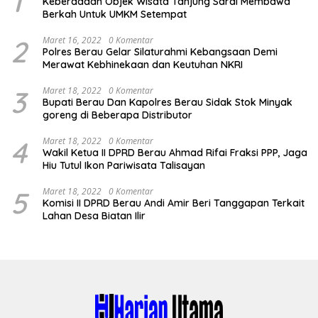
1
Keberadaan Objek Wisata Tanjung Sarai Membawa
Berkah Untuk UMKM Setempat
2
Maret 16, 2022
0 Komentar
Polres Berau Gelar Silaturahmi Kebangsaan Demi
Merawat Kebhinekaan dan Keutuhan NKRI
3
Maret 18, 2022
0 Komentar
Bupati Berau Dan Kapolres Berau Sidak Stok Minyak
goreng di Beberapa Distributor
4
Maret 18, 2022
0 Komentar
Wakil Ketua II DPRD Berau Ahmad Rifai Fraksi PPP, Jaga
Hiu Tutul Ikon Pariwisata Talisayan
5
Maret 18, 2022
0 Komentar
Komisi II DPRD Berau Andi Amir Beri Tanggapan Terkait
Lahan Desa Biatan Ilir