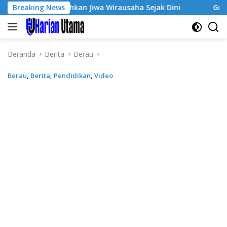
Langsung
, Tumbuhkan Jiwa Wirausaha Sejak Dini
Breaking News
GratisPol Sukse
ke
konten
Beranda
Berita
Berau
Berau
,
Berita
,
Pendidikan
,
Video