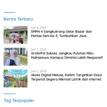
GratisPol Sukses Jangkau Puluhan Ribu
Mahasiswa, Kampus Diminta Lebih Responsif
Juni 7, 2026
Akses Digital Meluas, Kaltim Targetkan Desa
Terpencil Segera Nikmati Listrik dan Internet
Tag Terpopuler
Berau
Kalimantan Timur
Kutim
Kutai Timur
DPRD Berau
Berita Terpopuler
1
Juni 6, 2024
0 Komentar
Keberadaan Objek Wisata Tanjung Sarai Membawa
Berkah Untuk UMKM Setempat