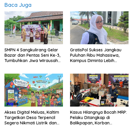
Baca Juga
SMPN 4 Sangkulirang Gelar
GratisPol Sukses Jangkau
Bazar dan Pentas Seni Ke-3,
Puluhan Ribu Mahasiswa,
Tumbuhkan Jiwa Wirausaha
Kampus Diminta Lebih
Sejak Dini
Responsif
Akses Digital Meluas, Kaltim
Kasus Hilangnya Bocah MRP:
Targetkan Desa Terpencil
Pelaku Ditangkap di
Segera Nikmati Listrik dan
Balikpapan, Korban
Internet
Ditemukan Meninggal