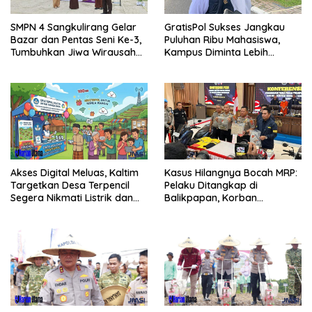
SMPN 4 Sangkulirang Gelar
GratisPol Sukses Jangkau
Bazar dan Pentas Seni Ke-3,
Puluhan Ribu Mahasiswa,
Tumbuhkan Jiwa Wirausaha
Kampus Diminta Lebih
Sejak Dini
Responsif
Kasus Hilangnya Bocah MRP:
Akses Digital Meluas, Kaltim
Pelaku Ditangkap di
Targetkan Desa Terpencil
Balikpapan, Korban
Segera Nikmati Listrik dan
Ditemukan Meninggal
Internet