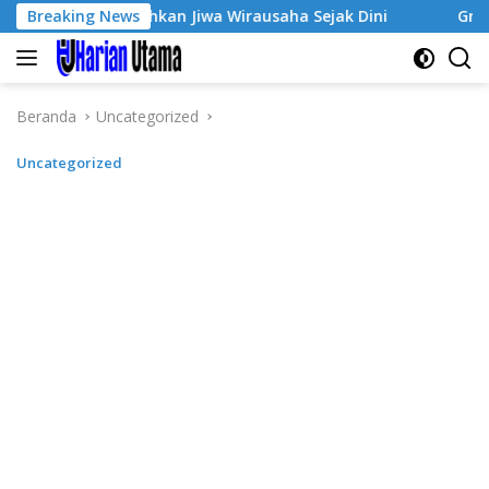
Langsung
3, Tumbuhkan Jiwa Wirausaha Sejak Dini
Breaking News
GratisPol Suks
ke
konten
Beranda
Uncategorized
Uncategorized