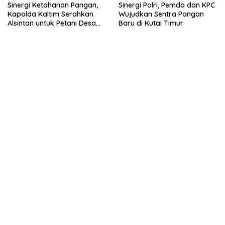
Sinergi Ketahanan Pangan,
Sinergi Polri, Pemda dan KPC
Kapolda Kaltim Serahkan
Wujudkan Sentra Pangan
Alsintan untuk Petani Desa
Baru di Kutai Timur
Singa Gembara
Berita Terbaru
Juni 8, 2026
SMPN 4 Sangkulirang Gelar Bazar dan
Pentas Seni Ke-3, Tumbuhkan Jiwa
Wirausaha Sejak Dini
Juni 7, 2026