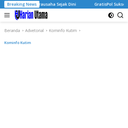
Langsung
Jiwa Wirausaha Sejak Dini
Breaking News
GratisPol Sukses Jangkau P
ke
konten
Beranda
Advetorial
Kominfo Kutim
Kominfo Kutim