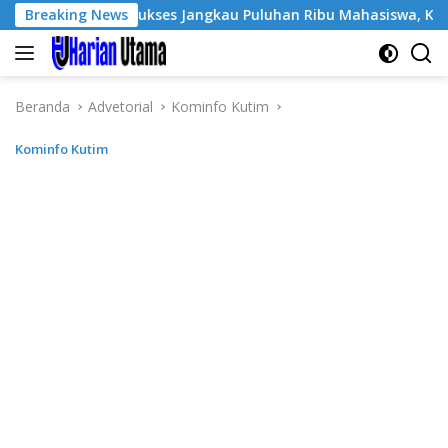
Langsung
ratisPol Sukses Jangkau Puluhan Ribu Mahasiswa, Kampus Dimin
Breaking News
ke
konten
Beranda
Advetorial
Kominfo Kutim
Kominfo Kutim