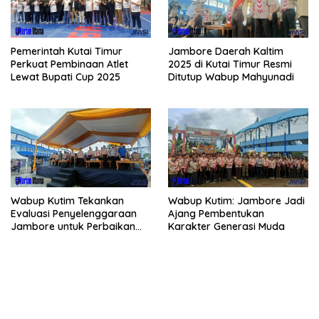
Pemerintah Kutai Timur
Jambore Daerah Kaltim
Perkuat Pembinaan Atlet
2025 di Kutai Timur Resmi
Lewat Bupati Cup 2025
Ditutup Wabup Mahyunadi
Wabup Kutim Tekankan
Wabup Kutim: Jambore Jadi
Evaluasi Penyelenggaraan
Ajang Pembentukan
Jambore untuk Perbaikan
Karakter Generasi Muda
Even Mendatang