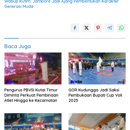
Wabup Kutim: Jambore Jadi Ajang Pembentukan Karakter
Generasi Muda
Baca Juga
Pengurus PBVSI Kutai Timur
GOR Kudungga Jadi Saksi
Diminta Perkuat Pembinaan
Pembukaan Bupati Cup Voli
Atlet Hingga ke Kecamatan
2025