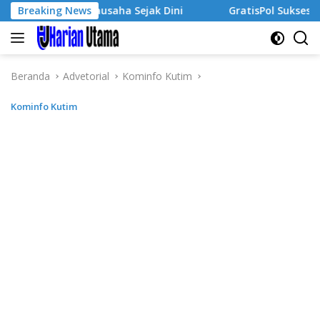
Langsung
iwa Wirausaha Sejak Dini
Breaking News
GratisPol Sukses Jangkau Pu
ke
konten
Beranda
Advetorial
Kominfo Kutim
Kominfo Kutim