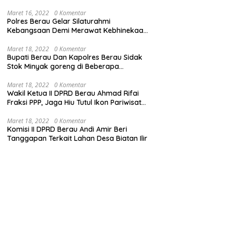
Maret 16, 2022
0 Komentar
Polres Berau Gelar Silaturahmi
Kebangsaan Demi Merawat Kebhinekaan
dan Keutuhan NKRI
Maret 18, 2022
0 Komentar
Bupati Berau Dan Kapolres Berau Sidak
Stok Minyak goreng di Beberapa
Distributor
Maret 18, 2022
0 Komentar
Wakil Ketua II DPRD Berau Ahmad Rifai
Fraksi PPP, Jaga Hiu Tutul Ikon Pariwisata
Talisayan
Maret 18, 2022
0 Komentar
Komisi II DPRD Berau Andi Amir Beri
Tanggapan Terkait Lahan Desa Biatan Ilir