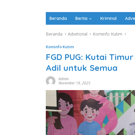
Beranda
Berita
Kriminal
Adve
Beranda
Advetorial
Kominfo Kutim
Kominfo Kutim
FGD PUG: Kutai Timu
Adil untuk Semua
Admin
November 19, 2025