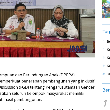
Tag
B
K
K
K
D
mpuan dan Perlindungan Anak (DPPPA)
 memperkuat penerapan pembangunan yang inklusif
Discussion (FGD) tentang Pengarusutamaan Gender
Ber
astikan seluruh kelompok masyarakat memiliki
1
ti hasil pembangunan.