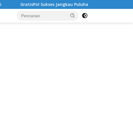
Sukses Jangkau Puluhan Ribu Mahasiswa, Kampus Diminta Lebih 