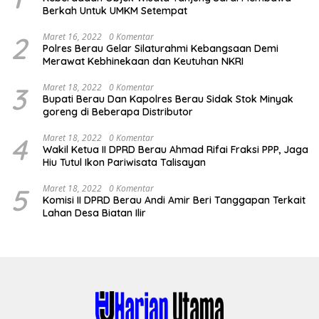
Hiu Tutul Ikon Pariwisata Talisayan
5
Maret 18, 2022
0 Komentar
Komisi II DPRD Berau Andi Amir Beri Tanggapan Terkait
Lahan Desa Biatan Ilir
Redaksi
Indeks
Kode Etik
Disclaimer
Privacy Policy
© HarianUtama.com