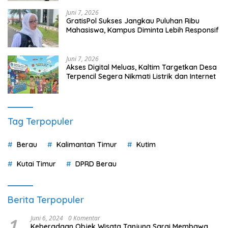
Tag Terpopuler
Berau
Kalimantan Timur
Kutim
Kutai Timur
DPRD Berau
Berita Terpopuler
1
Juni 6, 2024
0 Komentar
Keberadaan Objek Wisata Tanjung Sarai Membawa
Berkah Untuk UMKM Setempat
2
Maret 16, 2022
0 Komentar
Polres Berau Gelar Silaturahmi Kebangsaan Demi
Merawat Kebhinekaan dan Keutuhan NKRI
3
Maret 18, 2022
0 Komentar
Bupati Berau Dan Kapolres Berau Sidak Stok Minyak
goreng di Beberapa Distributor
4
Maret 18, 2022
0 Komentar
Wakil Ketua II DPRD Berau Ahmad Rifai Fraksi PPP, Jaga