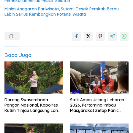
Pemekaran Berau Pesisir Selatan
Minim Anggaran Pariwisata, Sutami Desak Pemkab Berau
Lebih Serius Kembangkan Potensi Wisata
Baca Juga
Dorong Swasembada
Stok Aman Jelang Lebaran
Pangan Nasional, Kapolres
2026, Pertamina Imbau
Kutim Tinjau Langsung Lahan
Masyarakat Setop Panic
Jagung di PIT KPC
Buying BBM