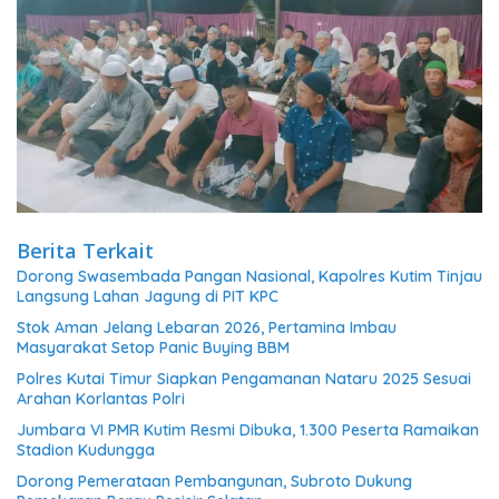
Berita Terkait
Dorong Swasembada Pangan Nasional, Kapolres Kutim Tinjau
Langsung Lahan Jagung di PIT KPC
Stok Aman Jelang Lebaran 2026, Pertamina Imbau
Masyarakat Setop Panic Buying BBM
Polres Kutai Timur Siapkan Pengamanan Nataru 2025 Sesuai
Arahan Korlantas Polri
Jumbara VI PMR Kutim Resmi Dibuka, 1.300 Peserta Ramaikan
Stadion Kudungga
Dorong Pemerataan Pembangunan, Subroto Dukung