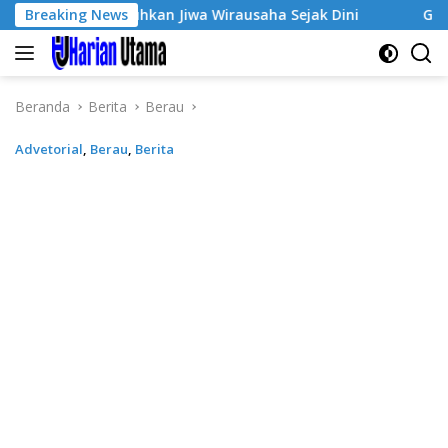
Langsung
 Tumbuhkan Jiwa Wirausaha Sejak Dini
Breaking News
GratisPol Sukse
ke
konten
Beranda
Berita
Berau
Advetorial
,
Berau
,
Berita