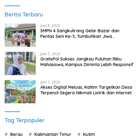
Juni 7, 2026
Akses Digital Meluas, Kaltim Targetkan Desa
Terpencil Segera Nikmati Listrik dan Internet
Tag Terpopuler
Berau
Kalimantan Timur
Kutim
Kutai Timur
DPRD Berau
Berita Terpopuler
1
Juni 6, 2024
0 Komentar
Keberadaan Objek Wisata Tanjung Sarai Membawa
Berkah Untuk UMKM Setempat
2
Maret 16, 2022
0 Komentar
Polres Berau Gelar Silaturahmi Kebangsaan Demi