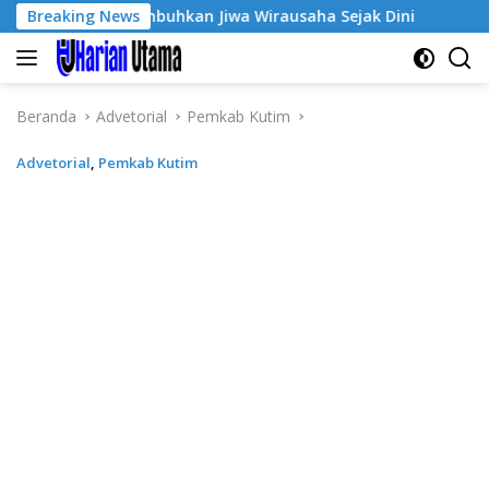
Langsung
e-3, Tumbuhkan Jiwa Wirausaha Sejak Dini
Breaking News
GratisPol S
ke
konten
Beranda
Advetorial
Pemkab Kutim
Advetorial
,
Pemkab Kutim