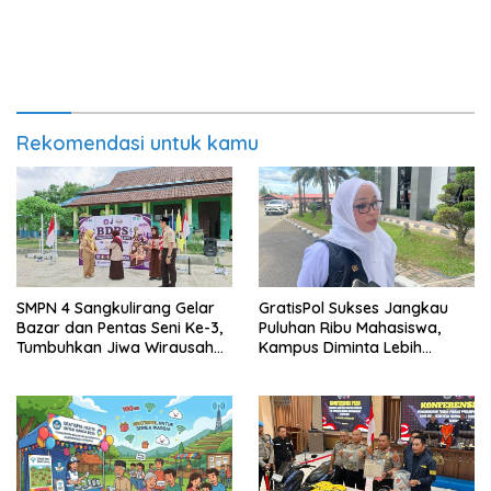
Rekomendasi untuk kamu
SMPN 4 Sangkulirang Gelar
GratisPol Sukses Jangkau
Bazar dan Pentas Seni Ke-3,
Puluhan Ribu Mahasiswa,
Tumbuhkan Jiwa Wirausaha
Kampus Diminta Lebih
Sejak Dini
Responsif