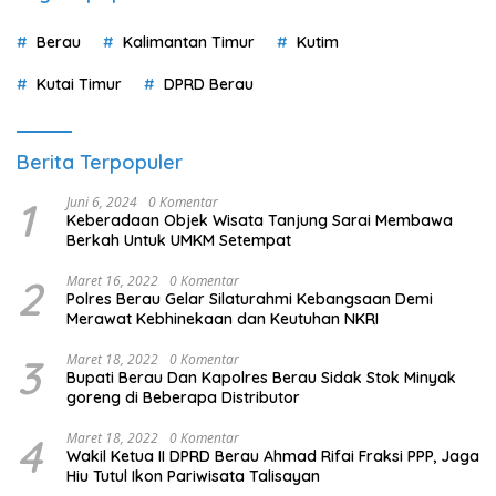
Berau
Kalimantan Timur
Kutim
Kutai Timur
DPRD Berau
Berita Terpopuler
1
Juni 6, 2024
0 Komentar
Keberadaan Objek Wisata Tanjung Sarai Membawa
Berkah Untuk UMKM Setempat
2
Maret 16, 2022
0 Komentar
Polres Berau Gelar Silaturahmi Kebangsaan Demi
Merawat Kebhinekaan dan Keutuhan NKRI
3
Maret 18, 2022
0 Komentar
Bupati Berau Dan Kapolres Berau Sidak Stok Minyak
goreng di Beberapa Distributor
4
Maret 18, 2022
0 Komentar
Wakil Ketua II DPRD Berau Ahmad Rifai Fraksi PPP, Jaga
Hiu Tutul Ikon Pariwisata Talisayan