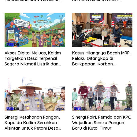
Sejak Dini
Responsif
Akses Digital Meluas, Kaltim
Kasus Hilangnya Bocah MRP:
Targetkan Desa Terpencil
Pelaku Ditangkap di
Segera Nikmati Listrik dan
Balikpapan, Korban
Internet
Ditemukan Meninggal
Sinergi Ketahanan Pangan,
Sinergi Polri, Pemda dan KPC
Kapolda Kaltim Serahkan
Wujudkan Sentra Pangan
Alsintan untuk Petani Desa
Baru di Kutai Timur
Singa Gembara