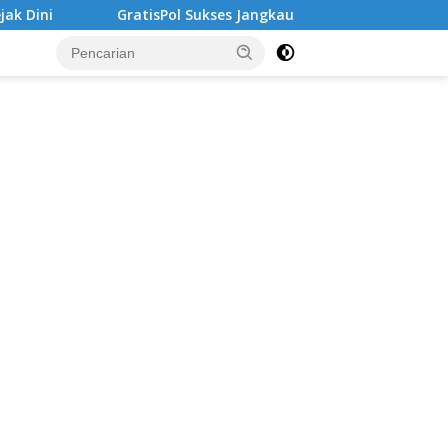
GratisPol Sukses Jangkau Puluhan Ribu Mahasiswa, Kampus Dim