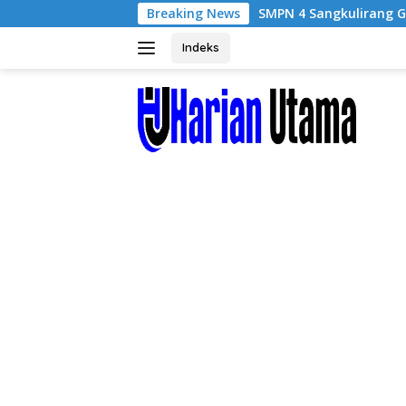
Langsung
Breaking News
SMPN 4 Sangkulirang Gelar Bazar dan P
ke
konten
Indeks