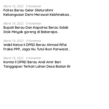
Maret 16, 2022
0 Komentar
Polres Berau Gelar Silaturahmi
Kebangsaan Demi Merawat Kebhinekaan
dan Keutuhan NKRI
Maret 18, 2022
0 Komentar
Bupati Berau Dan Kapolres Berau Sidak
Stok Minyak goreng di Beberapa
Distributor
Maret 18, 2022
0 Komentar
Wakil Ketua II DPRD Berau Ahmad Rifai
Fraksi PPP, Jaga Hiu Tutul Ikon Pariwisata
Talisayan
Maret 18, 2022
0 Komentar
Komisi II DPRD Berau Andi Amir Beri
Tanggapan Terkait Lahan Desa Biatan Ilir