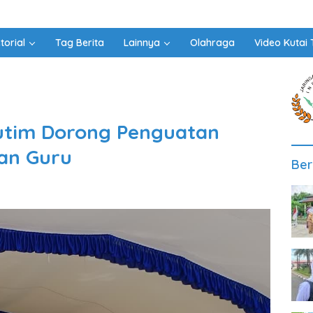
torial
Tag Berita
Lainnya
Olahraga
Video Kutai 
utim Dorong Penguatan
an Guru
Ber