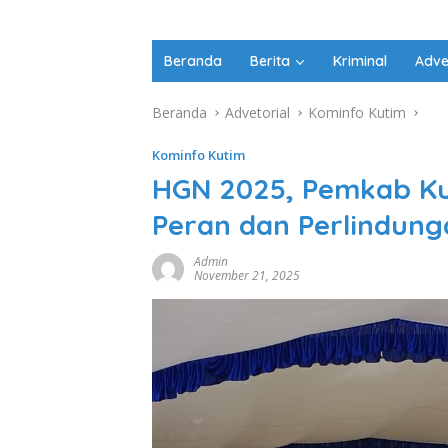
Beranda
Berita
Kriminal
Adve
Beranda
Advetorial
Kominfo Kutim
Kominfo Kutim
HGN 2025, Pemkab K
Peran dan Perlindung
Admin
November 21, 2025