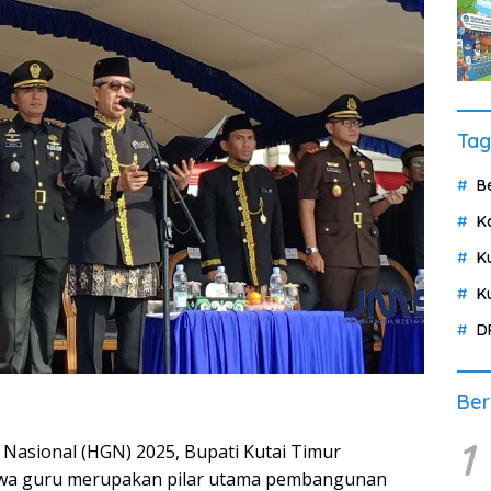
Tag
B
K
K
K
D
Ber
1
asional (HGN) 2025, Bupati Kutai Timur
wa guru merupakan pilar utama pembangunan