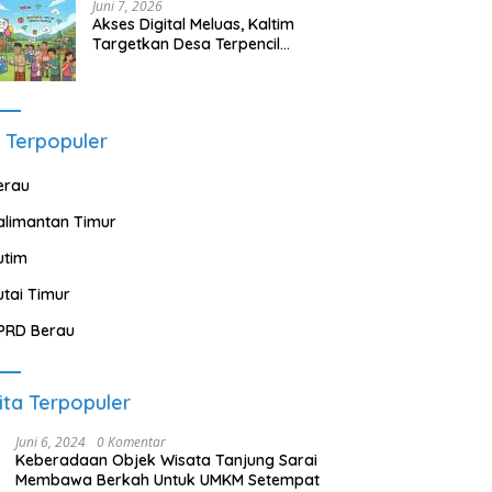
Juni 7, 2026
Akses Digital Meluas, Kaltim
Targetkan Desa Terpencil
Segera Nikmati Listrik dan
Internet
 Terpopuler
erau
alimantan Timur
utim
utai Timur
PRD Berau
ita Terpopuler
Juni 6, 2024
0 Komentar
Keberadaan Objek Wisata Tanjung Sarai
Membawa Berkah Untuk UMKM Setempat