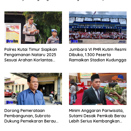
Jagung di PIT KPC
Buying BBM
Polres Kutai Timur Siapkan
Jumbara VI PMR Kutim Resmi
Pengamanan Nataru 2025
Dibuka, 1.300 Peserta
Sesuai Arahan Korlantas
Ramaikan Stadion Kudungga
Polri
Dorong Pemerataan
Minim Anggaran Pariwisata,
Pembangunan, Subroto
Sutami Desak Pemkab Berau
Dukung Pemekaran Berau
Lebih Serius Kembangkan
Pesisir Selatan
Potensi Wisata