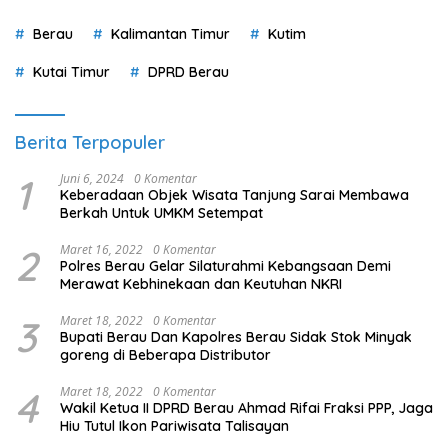
Berau
Kalimantan Timur
Kutim
Kutai Timur
DPRD Berau
Berita Terpopuler
1
Juni 6, 2024
0 Komentar
Keberadaan Objek Wisata Tanjung Sarai Membawa
Berkah Untuk UMKM Setempat
2
Maret 16, 2022
0 Komentar
Polres Berau Gelar Silaturahmi Kebangsaan Demi
Merawat Kebhinekaan dan Keutuhan NKRI
3
Maret 18, 2022
0 Komentar
Bupati Berau Dan Kapolres Berau Sidak Stok Minyak
goreng di Beberapa Distributor
4
Maret 18, 2022
0 Komentar
Wakil Ketua II DPRD Berau Ahmad Rifai Fraksi PPP, Jaga
Hiu Tutul Ikon Pariwisata Talisayan