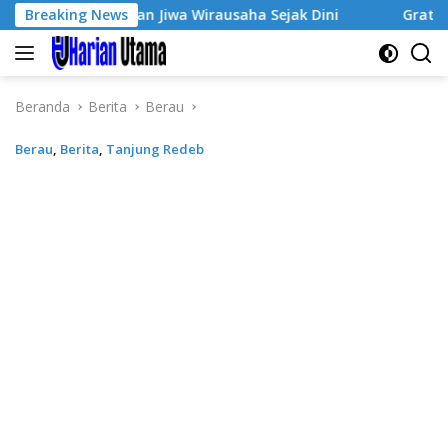
Langsung
Tumbuhkan Jiwa Wirausaha Sejak Dini
Breaking News
GratisPol Sukses
ke
konten
Beranda
Berita
Berau
Berau
,
Berita
,
Tanjung Redeb