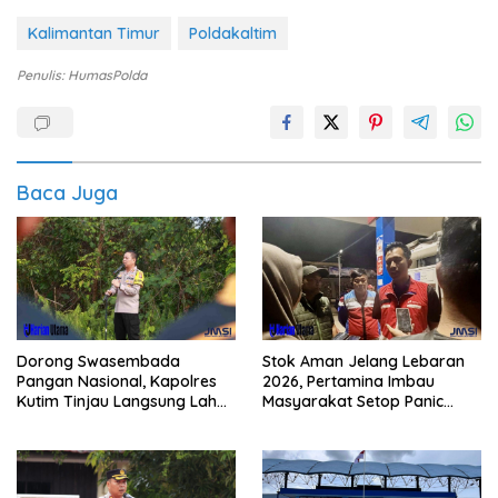
Kalimantan Timur
Poldakaltim
Penulis: HumasPolda
Baca Juga
Dorong Swasembada
Stok Aman Jelang Lebaran
Pangan Nasional, Kapolres
2026, Pertamina Imbau
Kutim Tinjau Langsung Lahan
Masyarakat Setop Panic
Jagung di PIT KPC
Buying BBM