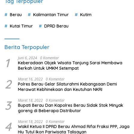
Tag Terpopuler
Berau
Kalimantan Timur
Kutim
Kutai Timur
DPRD Berau
Berita Terpopuler
1
Juni 6, 2024
0 Komentar
Keberadaan Objek Wisata Tanjung Sarai Membawa
Berkah Untuk UMKM Setempat
2
Maret 16, 2022
0 Komentar
Polres Berau Gelar Silaturahmi Kebangsaan Demi
Merawat Kebhinekaan dan Keutuhan NKRI
3
Maret 18, 2022
0 Komentar
Bupati Berau Dan Kapolres Berau Sidak Stok Minyak
goreng di Beberapa Distributor
4
Maret 18, 2022
0 Komentar
Wakil Ketua II DPRD Berau Ahmad Rifai Fraksi PPP, Jaga
Hiu Tutul Ikon Pariwisata Talisayan