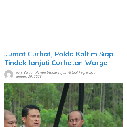
Jumat Curhat, Polda Kaltim Siap
Tindak lanjuti Curhatan Warga
Fery Berau
-
Harian Utama Tajam Aktual Terpercaya
Januari 20, 2023