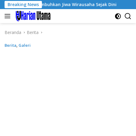
Langsung
-3, Tumbuhkan Jiwa Wirausaha Sejak Dini
Breaking News
GratisPol Su
ke
konten
Beranda
Berita
Berita
,
Galeri