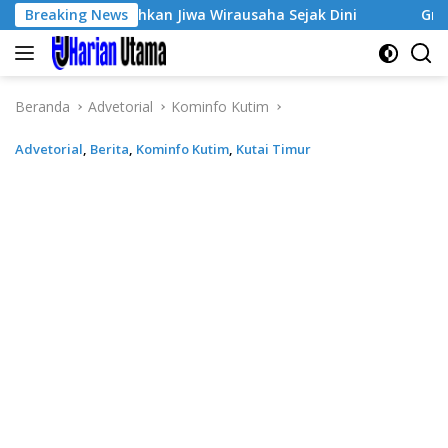
Langsung
 Tumbuhkan Jiwa Wirausaha Sejak Dini
Breaking News
GratisPol Sukse
ke
konten
Beranda
Advetorial
Kominfo Kutim
Advetorial
,
Berita
,
Kominfo Kutim
,
Kutai Timur