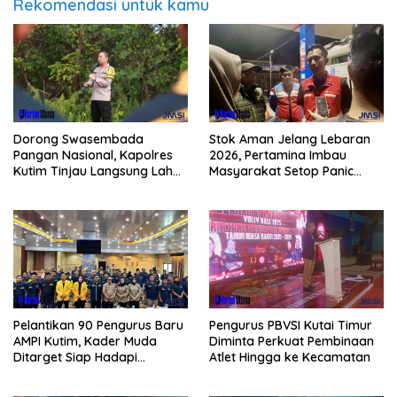
Rekomendasi untuk kamu
Dorong Swasembada
Stok Aman Jelang Lebaran
Pangan Nasional, Kapolres
2026, Pertamina Imbau
Kutim Tinjau Langsung Lahan
Masyarakat Setop Panic
Jagung di PIT KPC
Buying BBM
Pelantikan 90 Pengurus Baru
Pengurus PBVSI Kutai Timur
AMPI Kutim, Kader Muda
Diminta Perkuat Pembinaan
Ditarget Siap Hadapi
Atlet Hingga ke Kecamatan
Kompetisi Politik 2029