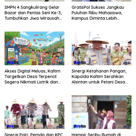
SMPN 4 Sangkulirang Gelar
GratisPol Sukses Jangkau
Bazar dan Pentas Seni Ke-3,
Puluhan Ribu Mahasiswa,
Tumbuhkan Jiwa Wirausaha
Kampus Diminta Lebih
Sejak Dini
Responsif
Akses Digital Meluas, Kaltim
Sinergi Ketahanan Pangan,
Targetkan Desa Terpencil
Kapolda Kaltim Serahkan
Segera Nikmati Listrik dan
Alsintan untuk Petani Desa
Internet
Singa Gembara
Sinergi Polri, Pemda dan KPC
Hampir Seribu Rumah di