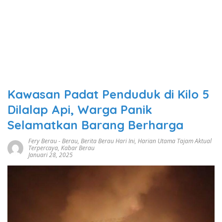
Kawasan Padat Penduduk di Kilo 5
Dilalap Api, Warga Panik
Selamatkan Barang Berharga
Fery Berau
-
Berau
,
Berita Berau Hari Ini
,
Harian Utama Tajam Aktual
Terpercaya
,
Kabar Berau
Januari 28, 2025