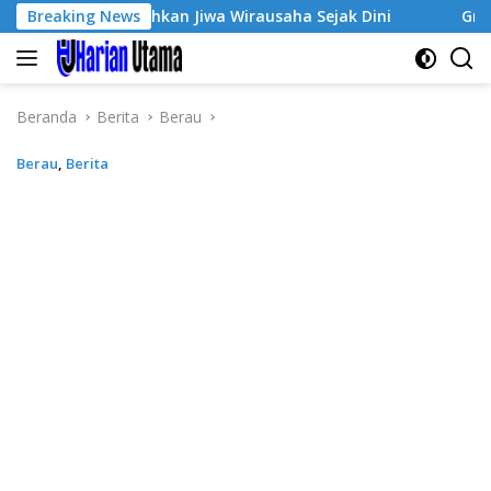
Langsung
Tumbuhkan Jiwa Wirausaha Sejak Dini
Breaking News
GratisPol Sukses
ke
konten
Beranda
Berita
Berau
Berau
,
Berita