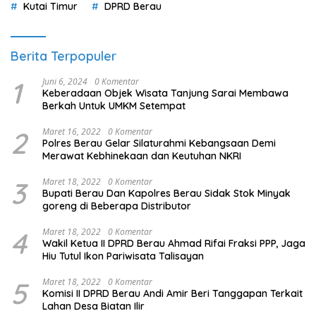
Kutai Timur
DPRD Berau
Berita Terpopuler
1
Juni 6, 2024
0 Komentar
Keberadaan Objek Wisata Tanjung Sarai Membawa
Berkah Untuk UMKM Setempat
2
Maret 16, 2022
0 Komentar
Polres Berau Gelar Silaturahmi Kebangsaan Demi
Merawat Kebhinekaan dan Keutuhan NKRI
3
Maret 18, 2022
0 Komentar
Bupati Berau Dan Kapolres Berau Sidak Stok Minyak
goreng di Beberapa Distributor
4
Maret 18, 2022
0 Komentar
Wakil Ketua II DPRD Berau Ahmad Rifai Fraksi PPP, Jaga
Hiu Tutul Ikon Pariwisata Talisayan
5
Maret 18, 2022
0 Komentar
Komisi II DPRD Berau Andi Amir Beri Tanggapan Terkait
Lahan Desa Biatan Ilir