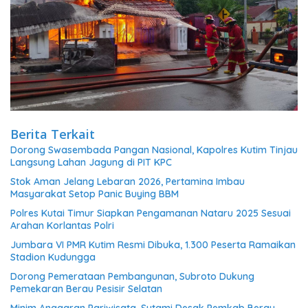
Berita Terkait
Dorong Swasembada Pangan Nasional, Kapolres Kutim Tinjau
Langsung Lahan Jagung di PIT KPC
Stok Aman Jelang Lebaran 2026, Pertamina Imbau
Masyarakat Setop Panic Buying BBM
Polres Kutai Timur Siapkan Pengamanan Nataru 2025 Sesuai
Arahan Korlantas Polri
Jumbara VI PMR Kutim Resmi Dibuka, 1.300 Peserta Ramaikan
Stadion Kudungga
Dorong Pemerataan Pembangunan, Subroto Dukung
Pemekaran Berau Pesisir Selatan
Minim Anggaran Pariwisata, Sutami Desak Pemkab Berau