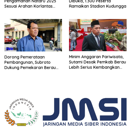
Pengamanan Nataru 2025
Dibuka, 1.300 Peserta
Sesuai Arahan Korlantas
Ramaikan Stadion Kudungga
Polri
Minim Anggaran Pariwisata,
Dorong Pemerataan
Sutami Desak Pemkab Berau
Pembangunan, Subroto
Lebih Serius Kembangkan
Dukung Pemekaran Berau
Potensi Wisata
Pesisir Selatan