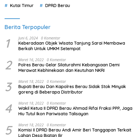
Kutai Timur
DPRD Berau
Berita Terpopuler
1
Juni 6, 2024
0 Komentar
Keberadaan Objek Wisata Tanjung Sarai Membawa
Berkah Untuk UMKM Setempat
2
Maret 16, 2022
0 Komentar
Polres Berau Gelar Silaturahmi Kebangsaan Demi
Merawat Kebhinekaan dan Keutuhan NKRI
3
Maret 18, 2022
0 Komentar
Bupati Berau Dan Kapolres Berau Sidak Stok Minyak
goreng di Beberapa Distributor
4
Maret 18, 2022
0 Komentar
Wakil Ketua II DPRD Berau Ahmad Rifai Fraksi PPP, Jaga
Hiu Tutul Ikon Pariwisata Talisayan
5
Maret 18, 2022
0 Komentar
Komisi II DPRD Berau Andi Amir Beri Tanggapan Terkait
Lahan Desa Biatan Ilir