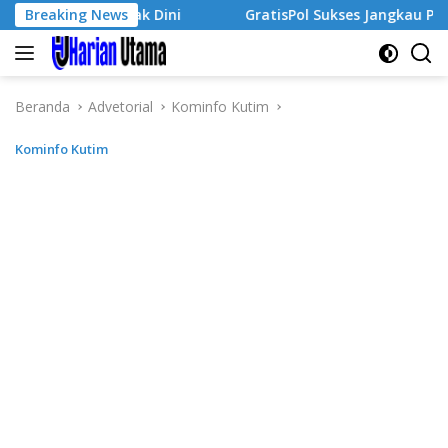
Langsung
saha Sejak Dini
Breaking News
GratisPol Sukses Jangkau Puluhan Rib
ke
konten
Beranda
Advetorial
Kominfo Kutim
Kominfo Kutim