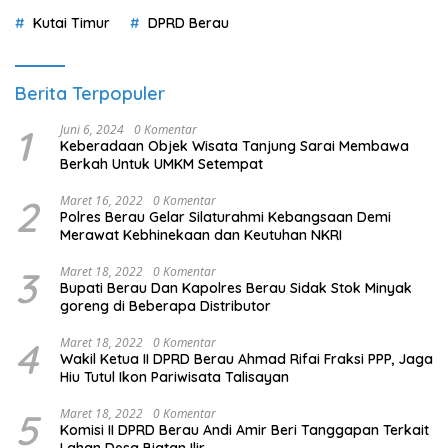
Kutai Timur
DPRD Berau
Berita Terpopuler
1
Juni 6, 2024
0 Komentar
Keberadaan Objek Wisata Tanjung Sarai Membawa
Berkah Untuk UMKM Setempat
2
Maret 16, 2022
0 Komentar
Polres Berau Gelar Silaturahmi Kebangsaan Demi
Merawat Kebhinekaan dan Keutuhan NKRI
3
Maret 18, 2022
0 Komentar
Bupati Berau Dan Kapolres Berau Sidak Stok Minyak
goreng di Beberapa Distributor
4
Maret 18, 2022
0 Komentar
Wakil Ketua II DPRD Berau Ahmad Rifai Fraksi PPP, Jaga
Hiu Tutul Ikon Pariwisata Talisayan
5
Maret 18, 2022
0 Komentar
Komisi II DPRD Berau Andi Amir Beri Tanggapan Terkait
Lahan Desa Biatan Ilir