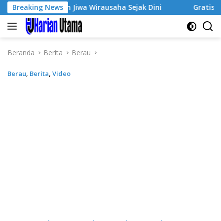
Langsung
Tumbuhkan Jiwa Wirausaha Sejak Dini
Breaking News
GratisPol Sukses 
ke
konten
Beranda
Berita
Berau
Berau
,
Berita
,
Video