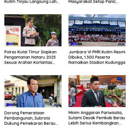
Kutim Tinjau Langsung Lahan
Masyarakat Setop Panic
Jagung di PIT KPC
Buying BBM
Polres Kutai Timur Siapkan
Jumbara VI PMR Kutim Resmi
Pengamanan Nataru 2025
Dibuka, 1.300 Peserta
Sesuai Arahan Korlantas
Ramaikan Stadion Kudungga
Polri
Minim Anggaran Pariwisata,
Dorong Pemerataan
Sutami Desak Pemkab Berau
Pembangunan, Subroto
Lebih Serius Kembangkan
Dukung Pemekaran Berau
Potensi Wisata
Pesisir Selatan