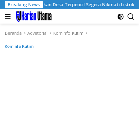
Langsung
im Targetkan Desa Terpencil Segera Nikmati Listrik dan Internet
Breaking News
ke
konten
Beranda
Advetorial
Kominfo Kutim
Kominfo Kutim