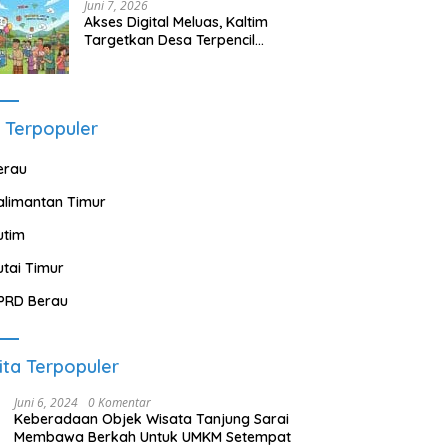
Juni 7, 2026
Akses Digital Meluas, Kaltim
Targetkan Desa Terpencil
Segera Nikmati Listrik dan
Internet
 Terpopuler
erau
alimantan Timur
utim
utai Timur
PRD Berau
ita Terpopuler
Juni 6, 2024
0 Komentar
Keberadaan Objek Wisata Tanjung Sarai
Membawa Berkah Untuk UMKM Setempat