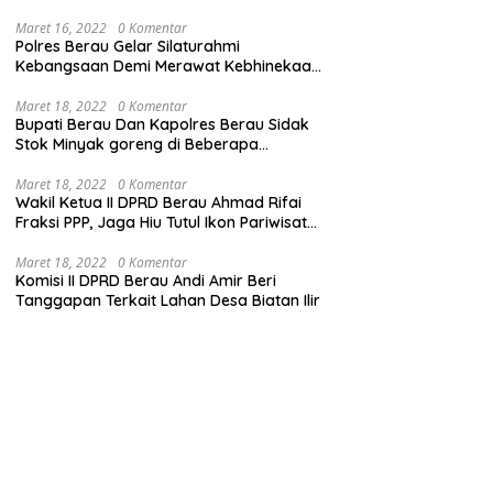
Maret 16, 2022
0 Komentar
Polres Berau Gelar Silaturahmi
Kebangsaan Demi Merawat Kebhinekaan
dan Keutuhan NKRI
Maret 18, 2022
0 Komentar
Bupati Berau Dan Kapolres Berau Sidak
Stok Minyak goreng di Beberapa
Distributor
Maret 18, 2022
0 Komentar
Wakil Ketua II DPRD Berau Ahmad Rifai
Fraksi PPP, Jaga Hiu Tutul Ikon Pariwisata
Talisayan
Maret 18, 2022
0 Komentar
Komisi II DPRD Berau Andi Amir Beri
Tanggapan Terkait Lahan Desa Biatan Ilir