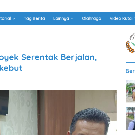
torial
Tag Berita
Lainnya
Olahraga
Video Kutai 
yek Serentak Berjalan,
kebut
Ber