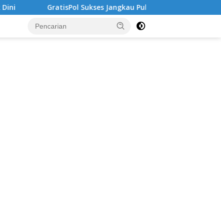
ol Sukses Jangkau Puluhan Ribu Mahasiswa, Kampus Diminta Leb