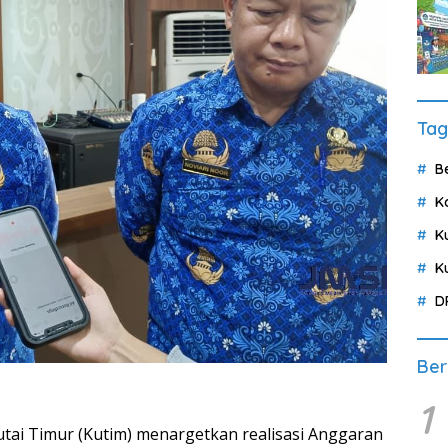
Tag
B
K
K
K
D
Ber
1
ai Timur (Kutim) menargetkan realisasi Anggaran