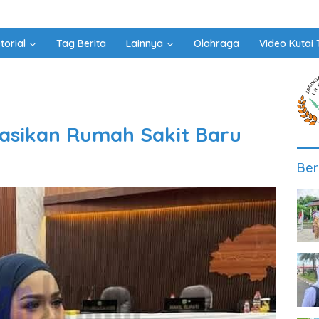
torial
Tag Berita
Lainnya
Olahraga
Video Kutai 
asikan Rumah Sakit Baru
Ber