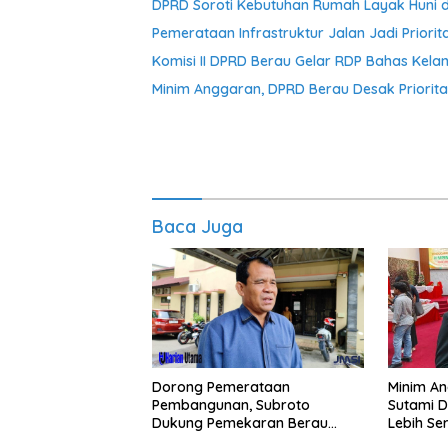
DPRD Soroti Kebutuhan Rumah Layak Huni 
Pemerataan Infrastruktur Jalan Jadi Prior
Komisi II DPRD Berau Gelar RDP Bahas Kelan
Minim Anggaran, DPRD Berau Desak Priori
Baca Juga
Dorong Pemerataan
Minim An
Pembangunan, Subroto
Sutami 
Dukung Pemekaran Berau
Lebih Se
Pesisir Selatan
Potensi 