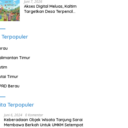
Juni 7, 2026
Akses Digital Meluas, Kaltim
Targetkan Desa Terpencil
Segera Nikmati Listrik dan
Internet
 Terpopuler
erau
alimantan Timur
utim
utai Timur
PRD Berau
ita Terpopuler
Juni 6, 2024
0 Komentar
Keberadaan Objek Wisata Tanjung Sarai
Membawa Berkah Untuk UMKM Setempat