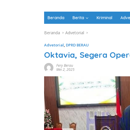
Beranda
Berita
Kriminal
Adve
Beranda
Advetorial
Advetorial
,
DPRD BERAU
Oktavia, Segera Oper
Fery Berau
Mei 2, 2025