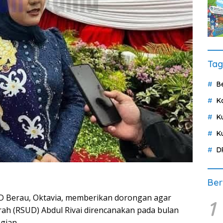
Tag
B
K
K
K
D
Ber
Berau, Oktavia, memberikan dorongan agar
1
h (RSUD) Abdul Rivai direncanakan pada bulan
gian.