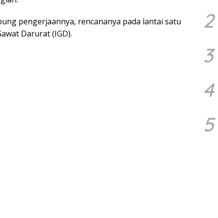
2
ung pengerjaannya, rencananya pada lantai satu
Gawat Darurat (IGD).
3
4
5