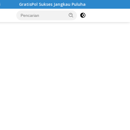
ukses Jangkau Puluhan Ribu Mahasiswa, Kampus Diminta Lebih 