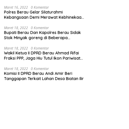
Maret 16, 2022
0 Komentar
Polres Berau Gelar Silaturahmi
Kebangsaan Demi Merawat Kebhinekaan
dan Keutuhan NKRI
Maret 18, 2022
0 Komentar
Bupati Berau Dan Kapolres Berau Sidak
Stok Minyak goreng di Beberapa
Distributor
Maret 18, 2022
0 Komentar
Wakil Ketua II DPRD Berau Ahmad Rifai
Fraksi PPP, Jaga Hiu Tutul Ikon Pariwisata
Talisayan
Maret 18, 2022
0 Komentar
Komisi II DPRD Berau Andi Amir Beri
Tanggapan Terkait Lahan Desa Biatan Ilir