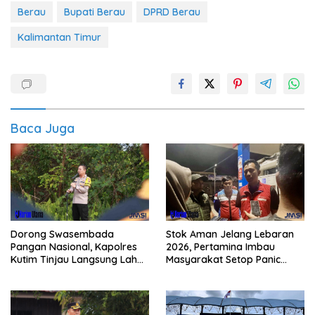
Berau
Bupati Berau
DPRD Berau
Kalimantan Timur
Baca Juga
Dorong Swasembada
Stok Aman Jelang Lebaran
Pangan Nasional, Kapolres
2026, Pertamina Imbau
Kutim Tinjau Langsung Lahan
Masyarakat Setop Panic
Jagung di PIT KPC
Buying BBM