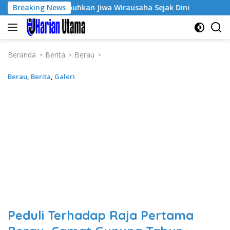
Langsung
-3, Tumbuhkan Jiwa Wirausaha Sejak Dini
Breaking News
GratisPol Su
ke
konten
Beranda
Berita
Berau
Berau
,
Berita
,
Galeri
Peduli Terhadap Raja Pertama