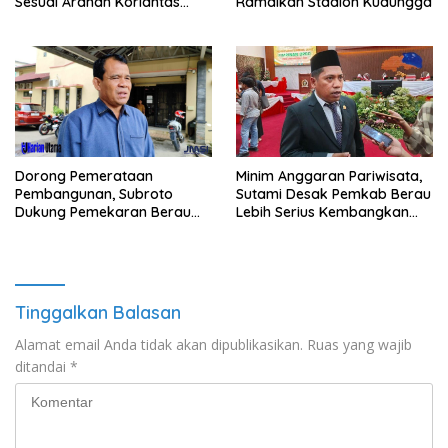
Sesuai Arahan Korlantas
Ramaikan Stadion Kudungga
Polri
Minim Anggaran Pariwisata,
Dorong Pemerataan
Sutami Desak Pemkab Berau
Pembangunan, Subroto
Lebih Serius Kembangkan
Dukung Pemekaran Berau
Potensi Wisata
Pesisir Selatan
Tinggalkan Balasan
Alamat email Anda tidak akan dipublikasikan.
Ruas yang wajib
ditandai
*