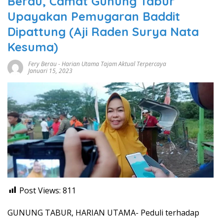
Berau, Camat Gunung Tabur
Upayakan Pemugaran Baddit
Dipattung (Aji Raden Surya Nata
Kesuma)
Fery Berau
-
Harian Utama Tajam Aktual Terpercaya
Januari 15, 2023
Post Views:
811
GUNUNG TABUR, HARIAN UTAMA- Peduli terhadap