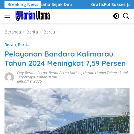
Langsung
wa Wirausaha Sejak Dini
Breaking News
GratisPol Sukses Jangkau Pulu
ke
konten
Beranda
Berita
Berau
Berau
,
Berita
Pelayanan Bandara Kalimarau
Tahun 2024 Meningkat 7,59 Persen
Fery Berau
-
Berau
,
Berita Berau Hari Ini
,
Harian Utama Tajam Aktual
Terpercaya
,
Kabar Berau
Januari 9, 2025