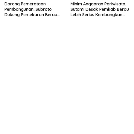
Dorong Pemerataan
Minim Anggaran Pariwisata,
Pembangunan, Subroto
Sutami Desak Pemkab Berau
Dukung Pemekaran Berau
Lebih Serius Kembangkan
Pesisir Selatan
Potensi Wisata