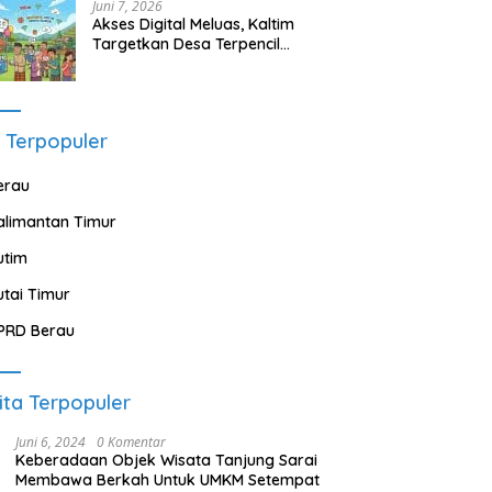
Juni 7, 2026
Akses Digital Meluas, Kaltim
Targetkan Desa Terpencil
Segera Nikmati Listrik dan
Internet
 Terpopuler
erau
alimantan Timur
utim
utai Timur
PRD Berau
ita Terpopuler
Juni 6, 2024
0 Komentar
Keberadaan Objek Wisata Tanjung Sarai
Membawa Berkah Untuk UMKM Setempat