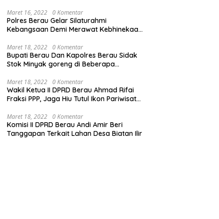
Maret 16, 2022
0 Komentar
Polres Berau Gelar Silaturahmi
Kebangsaan Demi Merawat Kebhinekaan
dan Keutuhan NKRI
Maret 18, 2022
0 Komentar
Bupati Berau Dan Kapolres Berau Sidak
Stok Minyak goreng di Beberapa
Distributor
Maret 18, 2022
0 Komentar
Wakil Ketua II DPRD Berau Ahmad Rifai
Fraksi PPP, Jaga Hiu Tutul Ikon Pariwisata
Talisayan
Maret 18, 2022
0 Komentar
Komisi II DPRD Berau Andi Amir Beri
Tanggapan Terkait Lahan Desa Biatan Ilir