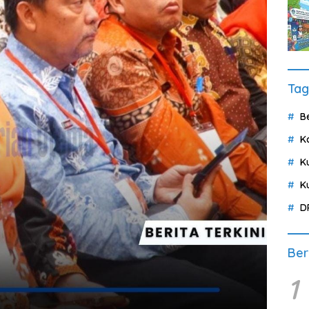
Tag
B
K
K
K
D
Ber
1