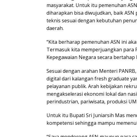
masyarakat. Untuk itu pemenuhan ASN 
diharapkan bisa diwujudkan, baik ASN
teknis sesuai dengan kebutuhan penunj
daerah.
“Kita berharap pemenuhan ASN ini aka
Termasuk kita memperjuangkan para P
Kepegawaian Negara secara bertahap b
Sesuai dengan arahan Menteri PANRB,
digital dari kalangan fresh graduate y
pelayanan publik. Arah kebijakan rekr
mengakselerasi ekonomi lokal dan nasion
perindustrian, pariwisata, produksi 
Untuk itu Bupati Sri Juniarsih Mas m
kompetensi sehingga mampu memenuhi 
“Saya mendorong ASN maupun para cal