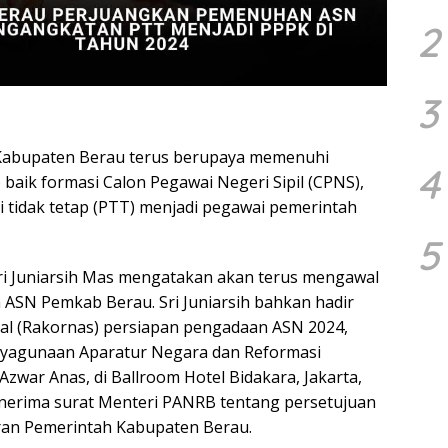
2
3
Kabupaten Berau terus berupaya memenuhi
4
baik formasi Calon Pegawai Negeri Sipil (CPNS),
tidak tetap (PTT) menjadi pegawai pemerintah
5
ri Juniarsih Mas mengatakan akan terus mengawal
ASN Pemkab Berau. Sri Juniarsih bahkan hadir
nal (Rakornas) persiapan pengadaan ASN 2024,
ayagunaan Aparatur Negara dan Reformasi
Azwar Anas, di Ballroom Hotel Bidakara, Jakarta,
enerima surat Menteri PANRB tentang persetujuan
aran Pemerintah Kabupaten Berau.