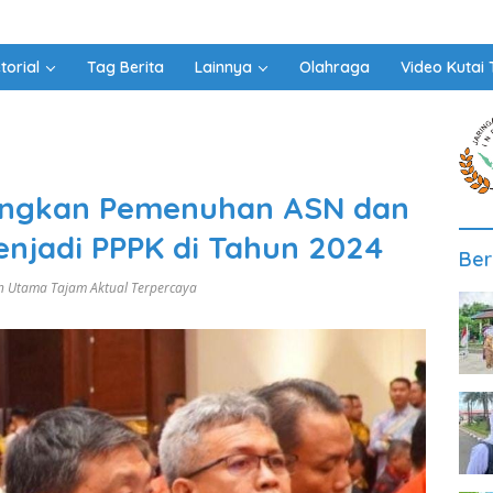
torial
Tag Berita
Lainnya
Olahraga
Video Kutai 
angkan Pemenuhan ASN dan
njadi PPPK di Tahun 2024
Ber
n Utama Tajam Aktual Terpercaya