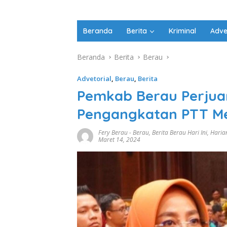
Beranda
Berita
Kriminal
Adve
Beranda
Berita
Berau
Advetorial
,
Berau
,
Berita
Pemkab Berau Perju
Pengangkatan PTT Me
Fery Berau
-
Berau
,
Berita Berau Hari Ini
,
Haria
Maret 14, 2024