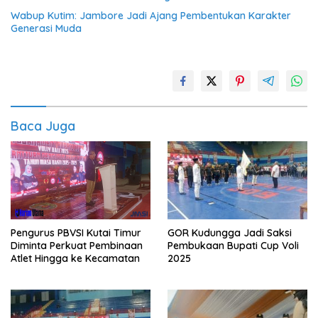
Wabup Kutim: Jambore Jadi Ajang Pembentukan Karakter
Generasi Muda
Baca Juga
Pengurus PBVSI Kutai Timur
GOR Kudungga Jadi Saksi
Diminta Perkuat Pembinaan
Pembukaan Bupati Cup Voli
Atlet Hingga ke Kecamatan
2025