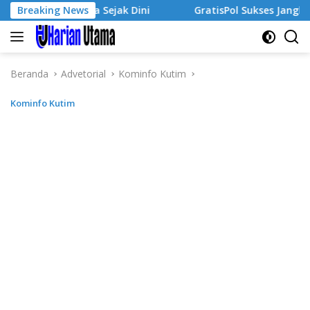
Langsung
rausaha Sejak Dini
Breaking News
GratisPol Sukses Jangkau Puluhan 
ke
konten
Beranda
Advetorial
Kominfo Kutim
Kominfo Kutim