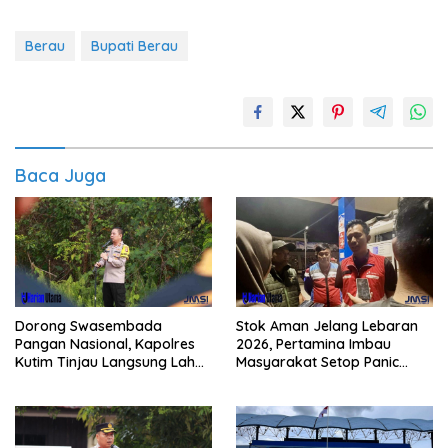
Berau
Bupati Berau
Baca Juga
Dorong Swasembada
Stok Aman Jelang Lebaran
Pangan Nasional, Kapolres
2026, Pertamina Imbau
Kutim Tinjau Langsung Lahan
Masyarakat Setop Panic
Jagung di PIT KPC
Buying BBM