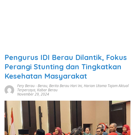
Pengurus IDI Berau Dilantik, Fokus
Perangi Stunting dan Tingkatkan
Kesehatan Masyarakat
Fery Berau
-
Berau
,
Berita Berau Hari Ini
,
Harian Utama Tajam Aktual
Terpercaya
,
Kabar Berau
November 29, 2024