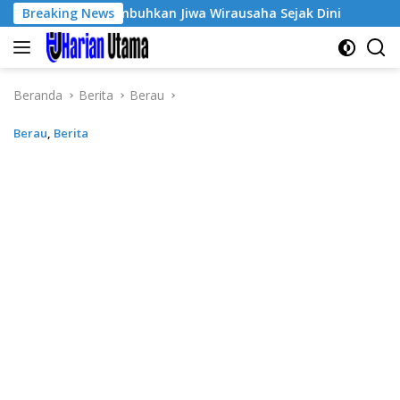
Langsung
-3, Tumbuhkan Jiwa Wirausaha Sejak Dini
Breaking News
GratisPol Su
ke
konten
Beranda
Berita
Berau
Berau
,
Berita