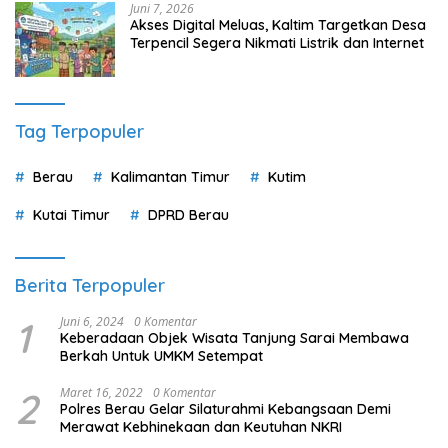
Berita Terpopuler
1
Juni 6, 2024
0 Komentar
Keberadaan Objek Wisata Tanjung Sarai Membawa
Berkah Untuk UMKM Setempat
2
Maret 16, 2022
0 Komentar
Polres Berau Gelar Silaturahmi Kebangsaan Demi
Merawat Kebhinekaan dan Keutuhan NKRI
3
Maret 18, 2022
0 Komentar
Bupati Berau Dan Kapolres Berau Sidak Stok Minyak
goreng di Beberapa Distributor
4
Maret 18, 2022
0 Komentar
Wakil Ketua II DPRD Berau Ahmad Rifai Fraksi PPP, Jaga
Hiu Tutul Ikon Pariwisata Talisayan
5
Maret 18, 2022
0 Komentar
Komisi II DPRD Berau Andi Amir Beri Tanggapan Terkait
Lahan Desa Biatan Ilir