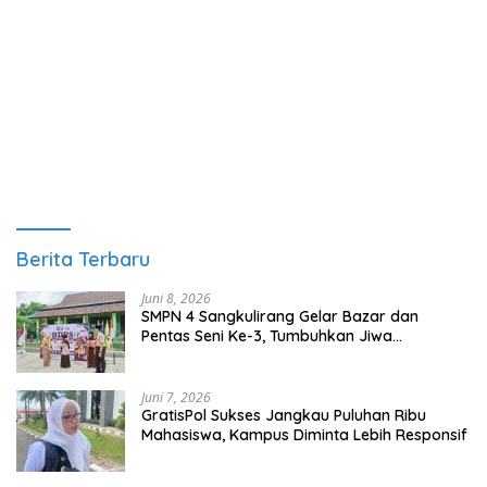
Berita Terbaru
Juni 8, 2026
SMPN 4 Sangkulirang Gelar Bazar dan
Pentas Seni Ke-3, Tumbuhkan Jiwa
Wirausaha Sejak Dini
Juni 7, 2026
GratisPol Sukses Jangkau Puluhan Ribu
Mahasiswa, Kampus Diminta Lebih Responsif
Juni 7, 2026
Akses Digital Meluas, Kaltim Targetkan Desa
Terpencil Segera Nikmati Listrik dan Internet
Tag Terpopuler
Berau
Kalimantan Timur
Kutim
Kutai Timur
DPRD Berau