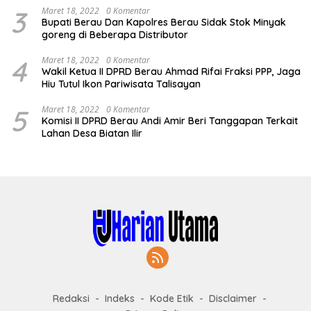
Redaksi
Indeks
Kode Etik
Disclaimer
Privacy Policy
© HarianUtama.com