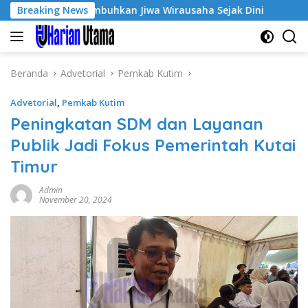
Langsung
 Ke-3, Tumbuhkan Jiwa Wirausaha Sejak Dini
Breaking News
GratisPol
ke
konten
Beranda
Advetorial
Pemkab Kutim
Advetorial
,
Pemkab Kutim
Peningkatan SDM dan Layanan
Publik Jadi Fokus Pemerintah Kutai
Timur
Admin
November 20, 2024