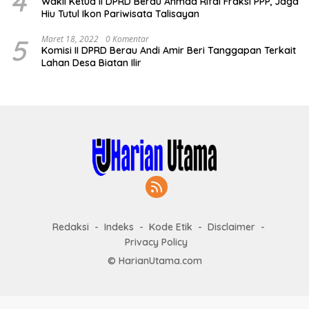
4
Wakil Ketua II DPRD Berau Ahmad Rifai Fraksi PPP, Jaga
Hiu Tutul Ikon Pariwisata Talisayan
5
Maret 18, 2022
0 Komentar
Komisi II DPRD Berau Andi Amir Beri Tanggapan Terkait
Lahan Desa Biatan Ilir
Redaksi
Indeks
Kode Etik
Disclaimer
Privacy Policy
© HarianUtama.com