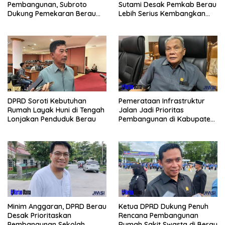
Sutami Desak Pemkab Berau
Pembangunan, Subroto
Lebih Serius Kembangkan
Dukung Pemekaran Berau
Potensi Wisata
Pesisir Selatan
Pemerataan Infrastruktur
DPRD Soroti Kebutuhan
Jalan Jadi Prioritas
Rumah Layak Huni di Tengah
Pembangunan di Kabupaten
Lonjakan Penduduk Berau
Berau
Minim Anggaran, DPRD Berau
Ketua DPRD Dukung Penuh
Desak Prioritaskan
Rencana Pembangunan
Pembangunan Sekolah
Rumah Sakit Swasta di Berau