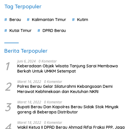
1
Keberadaan Objek Wisata Tanjung Sarai Membawa
Berkah Untuk UMKM Setempat
2
Maret 16, 2022
0 Komentar
Polres Berau Gelar Silaturahmi Kebangsaan Demi
Merawat Kebhinekaan dan Keutuhan NKRI
3
Maret 18, 2022
0 Komentar
Bupati Berau Dan Kapolres Berau Sidak Stok Minyak
goreng di Beberapa Distributor
4
Maret 18, 2022
0 Komentar
Wakil Ketua II DPRD Berau Ahmad Rifai Fraksi PPP, Jaga
Hiu Tutul Ikon Pariwisata Talisayan
5
Maret 18, 2022
0 Komentar
Komisi II DPRD Berau Andi Amir Beri Tanggapan Terkait
Lahan Desa Biatan Ilir