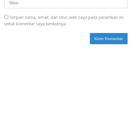
Simpan nama, email, dan situs web saya pada peramban ini
untuk komentar saya berikutnya.
Berita Terbaru
Juni 8, 2026
SMPN 4 Sangkulirang Gelar Bazar dan
Pentas Seni Ke-3, Tumbuhkan Jiwa
Wirausaha Sejak Dini