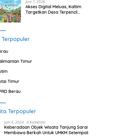
Juni 7, 2026
Akses Digital Meluas, Kaltim
Targetkan Desa Terpencil
Segera Nikmati Listrik dan
Internet
 Terpopuler
erau
alimantan Timur
utim
utai Timur
PRD Berau
ita Terpopuler
Juni 6, 2024
0 Komentar
Keberadaan Objek Wisata Tanjung Sarai
Membawa Berkah Untuk UMKM Setempat