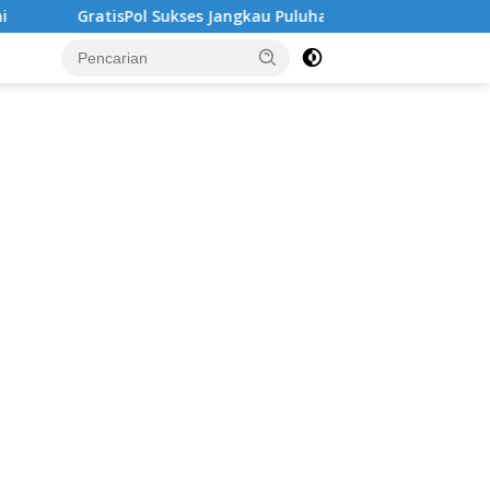
GratisPol Sukses Jangkau Puluhan Ribu Mahasiswa, Kampus 