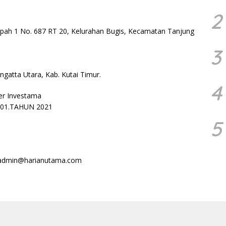
2
nipah 1 No. 687 RT 20, Kelurahan Bugis, Kecamatan Tanjung
3
angatta Utara, Kab. Kutai Timur.
4
er Investama
.01.TAHUN 2021
5
 admin@harianutama.com