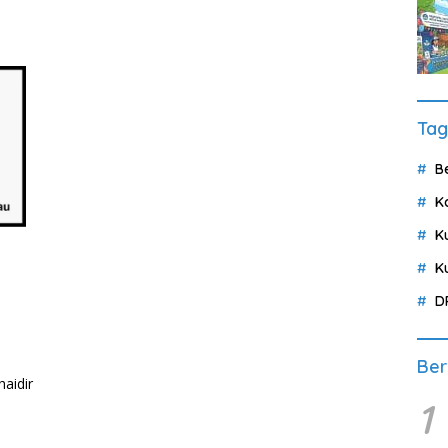
Tag
B
K
K
K
D
Ber
aidir
1