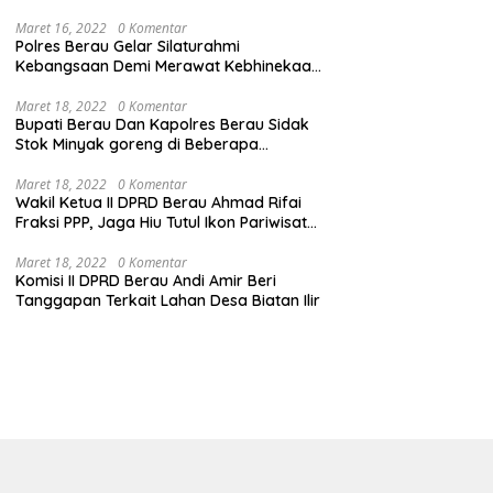
Maret 16, 2022
0 Komentar
Polres Berau Gelar Silaturahmi
Kebangsaan Demi Merawat Kebhinekaan
dan Keutuhan NKRI
Maret 18, 2022
0 Komentar
Bupati Berau Dan Kapolres Berau Sidak
Stok Minyak goreng di Beberapa
Distributor
Maret 18, 2022
0 Komentar
Wakil Ketua II DPRD Berau Ahmad Rifai
Fraksi PPP, Jaga Hiu Tutul Ikon Pariwisata
Talisayan
Maret 18, 2022
0 Komentar
Komisi II DPRD Berau Andi Amir Beri
Tanggapan Terkait Lahan Desa Biatan Ilir