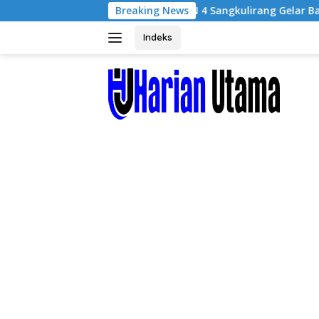
Langsung
Breaking News
SMPN 4 Sangkulirang Gelar Bazar da
ke
konten
Indeks